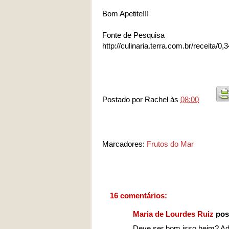
Bom Apetite!!!
Fonte de Pesquisa
http://culinaria.terra.com.br/receita/
Postado por
Rachel
às
08:00
Marcadores:
Frutos do Mar
16 comentários:
Maria de Lourdes Ruiz
pos
Deve ser bom isso heim? Ad