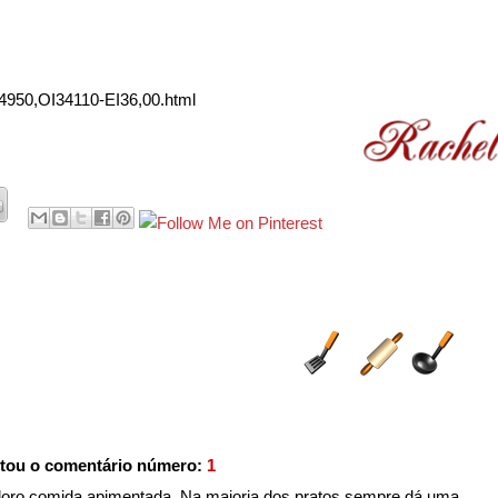
0,34950,OI34110-EI36,00.html
tou o comentário número:
1
oro comida apimentada. Na maioria dos pratos sempre dá uma