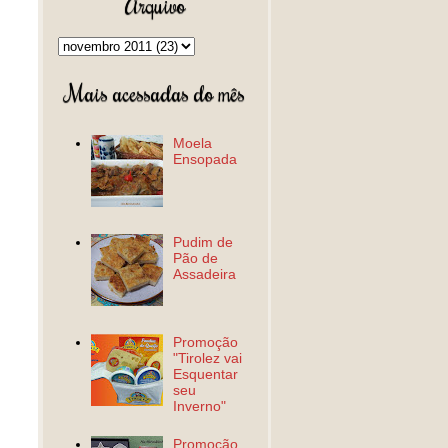
Arquivo
Mais acessadas do mês
Moela
Ensopada
Pudim de
Pão de
Assadeira
Promoção
"Tirolez vai
Esquentar
seu
Inverno"
Promoção