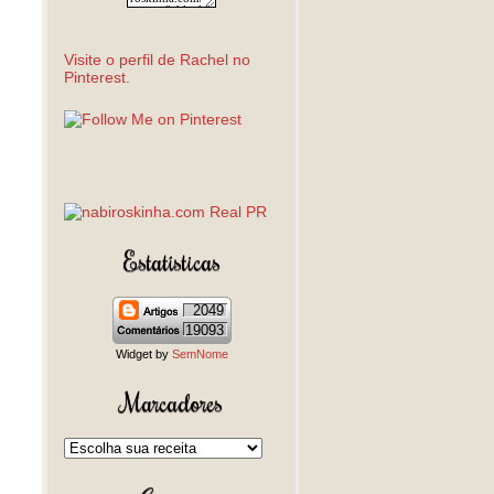
Visite o perfil de Rachel no
Pinterest.
Estatísticas
2049
19093
Widget by
SemNome
Marcadores