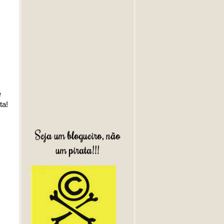
e
ta!
Seja um blogueiro, não
um pirata!!!