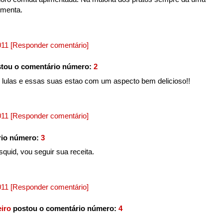
imenta.
2011
[Responder comentário]
tou o comentário número:
2
oro lulas e essas suas estao com um aspecto bem delicioso!!
2011
[Responder comentário]
rio número:
3
quid, vou seguir sua receita.
2011
[Responder comentário]
iro
postou o comentário número:
4