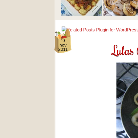
10
Lulas
nov
2011