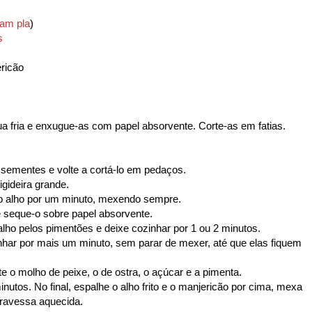
am pla
)
s
ericão
 fria e enxugue-as com papel absorvente. Corte-as em fatias.
.
 sementes e volte a cortá-lo em pedaços.
gideira grande.
o alho por um minuto, mexendo sempre.
 seque-o sobre papel absorvente.
o alho pelos pimentões e deixe cozinhar por 1 ou 2 minutos.
inhar por mais um minuto, sem parar de mexer, até que elas fiquem
 o molho de peixe, o de ostra, o açúcar e a pimenta.
nutos. No final, espalhe o alho frito e o manjericão por cima, mexa
ravessa aquecida.