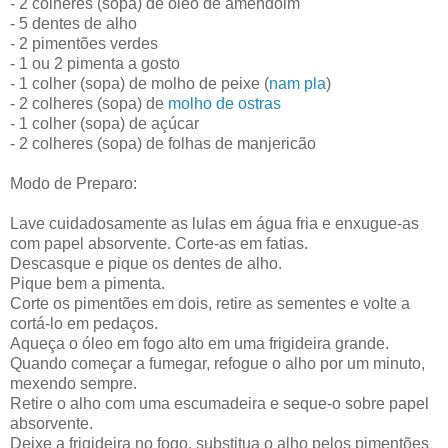
- 2 colheres (sopa) de óleo de amendoim
- 5 dentes de alho
- 2 pimentões verdes
- 1 ou 2 pimenta a gosto
- 1 colher (sopa) de molho de peixe (
nam pla
)
- 2 colheres (sopa) de
molho de ostras
- 1 colher (sopa) de açúcar
- 2 colheres (sopa) de folhas de manjericão
Modo de Preparo:
Lave cuidadosamente as lulas em água fria e enxugue-as
com papel absorvente. Corte-as em fatias.
Descasque e pique os dentes de alho.
Pique bem a pimenta.
Corte os pimentões em dois, retire as sementes e volte a
cortá-lo em pedaços.
Aqueça o óleo em fogo alto em uma frigideira grande.
Quando começar a fumegar, refogue o alho por um minuto,
mexendo sempre.
Retire o alho com uma escumadeira e seque-o sobre papel
absorvente.
Deixe a frigideira no fogo, substitua o alho pelos pimentões