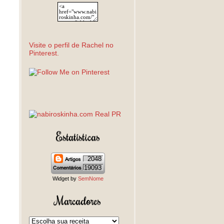
Visite o perfil de Rachel no
Pinterest.
Estatísticas
2048
19093
Widget by
SemNome
Marcadores