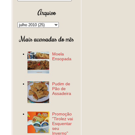
Arquivo
Mais acessadas do mês
Moela
Ensopada
Pudim de
Pão de
Assadeira
Promoção
"Tirolez vai
Esquentar
seu
Inverno"