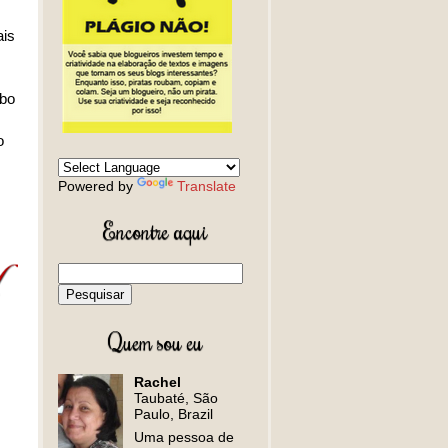
ais
mbo
o
Powered by
Translate
Encontre aqui
Quem sou eu
Rachel
Taubaté, São
Paulo, Brazil
Uma pessoa de