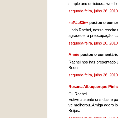
simple and delicious...we 
segunda-feira, julho 26, 201
»¤Þäµ£ä¤«
postou o comen
Lindo Rachel, nessa receita 
agradecer a preocupação, 
segunda-feira, julho 26, 201
Annie
postou o comentári
Rachel nos has presentado u
Besos
segunda-feira, julho 26, 201
Rosana Albuquerque Pinhe
Oi!!Rachel.
Estive ausente uns dias e p
vc melhorou..Amiga adoro lo
Beijos.