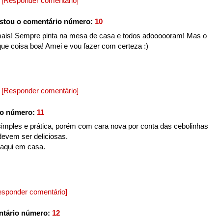
0
[Responder comentário]
stou o comentário número:
10
ais! Sempre pinta na mesa de casa e todos adoooooram! Mas o
ue coisa boa! Amei e vou fazer com certeza :)
0
[Responder comentário]
io número:
11
 simples e prática, porém com cara nova por conta das cebolinhas
devem ser deliciosas.
aqui em casa.
esponder comentário]
ntário número:
12