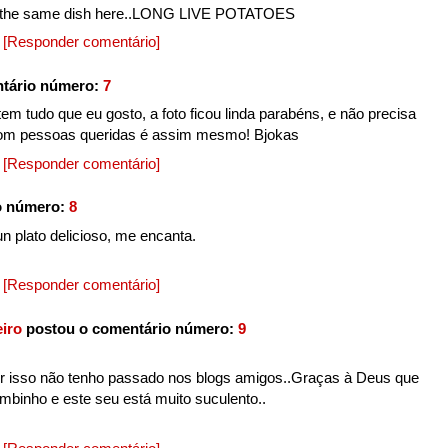
do the same dish here..LONG LIVE POTATOES
0
[Responder comentário]
tário número:
7
tem tudo que eu gosto, a foto ficou linda parabéns, e não precisa
com pessoas queridas é assim mesmo! Bjokas
0
[Responder comentário]
o número:
8
n plato delicioso, me encanta.
0
[Responder comentário]
iro
postou o comentário número:
9
or isso não tenho passado nos blogs amigos..Graças à Deus que
mbinho e este seu está muito suculento..