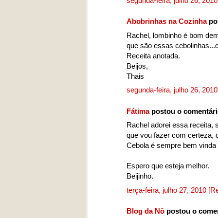
segunda-feira, julho 26, 201
Abobrinhas na Cozinha
po
Rachel, lombinho é bom dem
que são essas cebolinhas...q
Receita anotada.
Beijos,
Thais
segunda-feira, julho 26, 201
Fátima
postou o comentár
Rachel adorei essa receita,
que vou fazer com certeza, 
Cebola é sempre bem vinda 
Espero que esteja melhor.
Beijinho.
terça-feira, julho 27, 2010
[R
Blog da Nô
postou o come