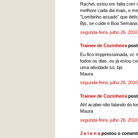
Rachel, estou em falta com 
melhore cada dia mais, e m
"Lombinho assado" que delíca
Bjs, se cuide e Boa Semana
segunda-feira, julho 26, 201
Trainee de Cozinheira
post
Eu fico imppressionada, vc
todos os dias, eu já estou co
uma atividade só, bjs
Maura
segunda-feira, julho 26, 201
Trainee de Cozinheira
post
Ah! acabei não falando do l
Maura
segunda-feira, julho 26, 201
J e l e n a
postou o coment