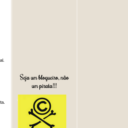
al.
Seja um blogueiro, não
um pirata!!!
ta.