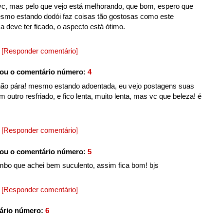
vc, mas pelo que vejo está melhorando, que bom, espero que
esmo estando dodói faz coisas tão gostosas como este
 deve ter ficado, o aspecto está ótimo.
0
[Responder comentário]
ou o comentário número:
4
 não pára! mesmo estando adoentada, eu vejo postagens suas
m outro resfriado, e fico lenta, muito lenta, mas vc que beleza! é
0
[Responder comentário]
ou o comentário número:
5
ombo que achei bem suculento, assim fica bom! bjs
0
[Responder comentário]
ário número:
6