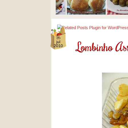
26
Lombinho Ass
jul
2010