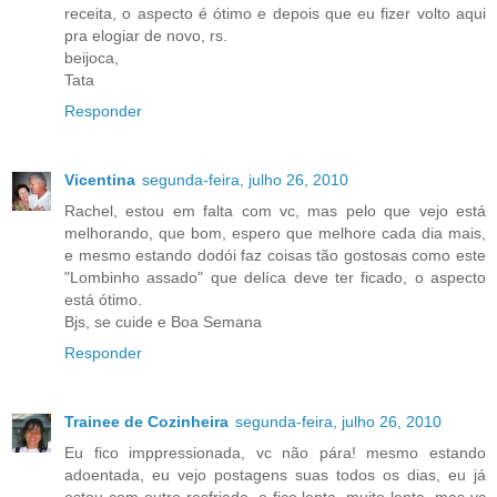
receita, o aspecto é ótimo e depois que eu fizer volto aqui
pra elogiar de novo, rs.
beijoca,
Tata
Responder
Vicentina
segunda-feira, julho 26, 2010
Rachel, estou em falta com vc, mas pelo que vejo está
melhorando, que bom, espero que melhore cada dia mais,
e mesmo estando dodói faz coisas tão gostosas como este
"Lombinho assado" que delíca deve ter ficado, o aspecto
está ótimo.
Bjs, se cuide e Boa Semana
Responder
Trainee de Cozinheira
segunda-feira, julho 26, 2010
Eu fico imppressionada, vc não pára! mesmo estando
adoentada, eu vejo postagens suas todos os dias, eu já
estou com outro resfriado, e fico lenta, muito lenta, mas vc