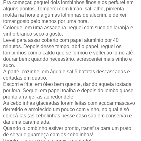
Pra começar, peguei dois lombinhos finos e os perfurei em
alguns pontos. Temperei com limão, sal, alho, pimenta
moída na hora e algumas folhinhas de alecrim, e deixei
tomar gosto pelo menos por uma hora.
Coloquei em uma assadeira, reguei com suco de laranja e
vinho branco seco a gosto.
Levei para assar coberto com papel alumínio por 40
minutos. Depois desse tempo, abri o papel, reguei os
lombinhos com o caldo que se formou e voltei ao forno até
dourar bem; quando necessário, acrescentei mais vinho e
suco.
À parte, cozinhei em água e sal 5 batatas descascadas e
cortadas em quatro.
Escorri e fritei em óleo bem quente, dando aquela tostada
por fora. Sequei em papel toalha e depois do lombo quase
pronto arranjei-as ao redor dele.
As cebolinhas glaceadas foram feitas com açúcar mascavo
derretido e amolecido um pouco com vinho, no qual é só
colocá-las (as cebolinhas nesse caso são em conserva) e
dar uma caramelada.
Quando o lombinho estiver pronto, transfira para um prato
de servir e guarneça com as cebolinhas!
Pronto... agora é só se servir à vontade!