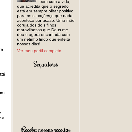
bem com a vida,
que acredita que o segredo
está em sempre olhar positivo
para as situações,e que nada
acontece por acaso. Uma mãe
coruja dos dois filhos
maravilhosos que Deus me
deu e agora encantada com
um netinho lindo que enfeita
nossos dias!
té
Ver meu perfil completo
Seguidores
até
com
,
ixe
Receba nossas receitas