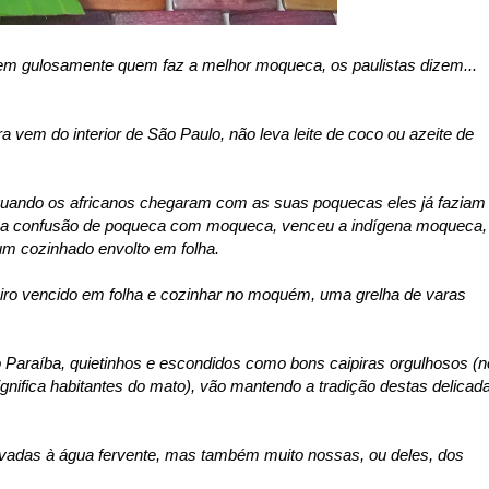
em gulosamente quem faz a melhor moqueca, os paulistas dizem...
a vem do interior de São Paulo, não leva leite de coco ou azeite de
uando os africanos chegaram com as suas poquecas eles já faziam
na confusão de poqueca com moqueca, venceu a indígena moqueca,
um cozinhado envolto em folha.
iro vencido em folha e cozinhar no moquém, uma grelha de varas
 Paraíba, quietinhos e escondidos como bons caipiras orgulhosos (n
gnifica habitantes do mato), vão mantendo a tradição destas delicad
adas à água fervente, mas também muito nossas, ou deles, dos