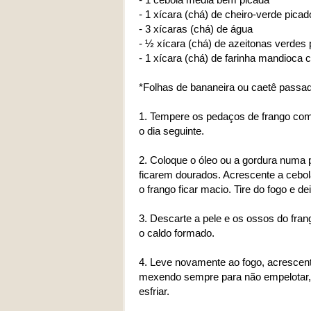
- 1 xícara (chá) de cheiro-verde picad
- 3 xícaras (chá) de água
- ½ xícara (chá) de azeitonas verdes
- 1 xícara (chá) de farinha mandioca 
*Folhas de bananeira ou caetê passa
1. Tempere os pedaços de frango com 
o dia seguinte.
2. Coloque o óleo ou a gordura numa p
ficarem dourados. Acrescente a cebola
o frango ficar macio. Tire do fogo e dei
3. Descarte a pele e os ossos do fra
o caldo formado.
4. Leve novamente ao fogo, acrescen
mexendo sempre para não empelotar, a
esfriar.