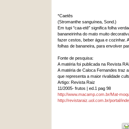
*Caetês
(Stromanthe sanguínea, Sond.)
Em tupi “caa-etê” significa folha ver
bananeirinha do mato muito decorativa
fazer cestos, beber água e cozinhar. A
folhas de bananeira, para envolver 
Fonte de pesquisa:
A matéria foi publicada na Revista R
A matéria de Caloca Fernandes traz a f
que representa a maior rivalidade cult
Artigo: Revista Raiz
11/2005- frutos | ed.1 pag 98
http://www.macamp.com.br/Mat-moq
http://revistaraiz.uol.com.br/portal