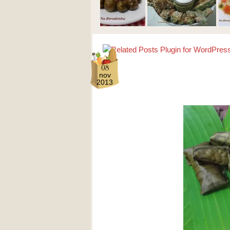
08
nov
2013