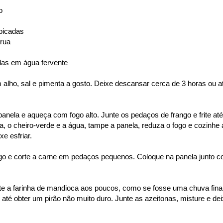
o
 picadas
crua
das em água fervente
alho, sal e pimenta a gosto. Deixe descansar cerca de 3 horas ou a
anela e aqueça com fogo alto. Junte os pedaços de frango e frite até
, o cheiro-verde e a água, tampe a panela, reduza o fogo e cozinhe 
xe esfriar.
ngo e corte a carne em pedaços pequenos. Coloque na panela junto 
te a farinha de mandioca aos poucos, como se fosse uma chuva fina
té obter um pirão não muito duro. Junte as azeitonas, misture e de