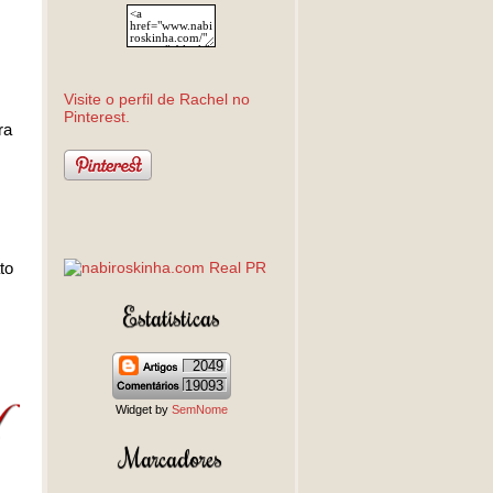
Visite o perfil de Rachel no
Pinterest.
ra
to
Estatísticas
2049
19093
Widget by
SemNome
Marcadores