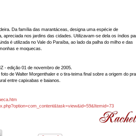
dadeira. Da família das marantáceas, designa uma espécie de
, apreciada nos jardins das cidades. Utilizavam-se dela os índios pa
inda é utilizada no Vale do Paraíba, ao lado da palha do milho e das
pamonhas e moquecas.
AIZ - edição 01 de novembro de 2005.
oto de Walter Morgenthaler e o tira-teima final sobre a origem do pra
ural entre capixabas e baianos.
ueca.htm
/index.php?option=com_content&task=view&id=59&Itemid=73