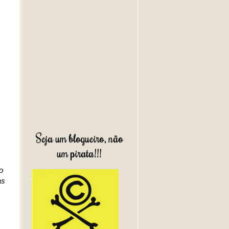
Seja um blogueiro, não
um pirata!!!
o
as