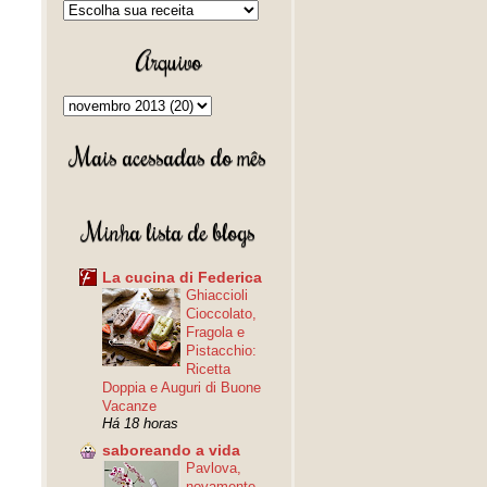
Arquivo
Mais acessadas do mês
Minha lista de blogs
La cucina di Federica
Ghiaccioli
Cioccolato,
Fragola e
Pistacchio:
Ricetta
Doppia e Auguri di Buone
Vacanze
Há 18 horas
saboreando a vida
Pavlova,
novamente.