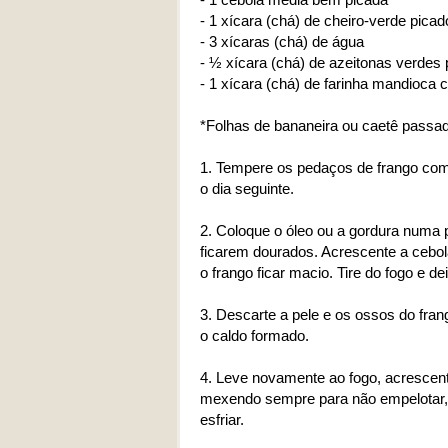
- 1 xícara (chá) de cheiro-verde picad
- 3 xícaras (chá) de água
- ½ xícara (chá) de azeitonas verdes
- 1 xícara (chá) de farinha mandioca 
*Folhas de bananeira ou caetê passa
1. Tempere os pedaços de frango com 
o dia seguinte.
2. Coloque o óleo ou a gordura numa p
ficarem dourados. Acrescente a cebola
o frango ficar macio. Tire do fogo e dei
3. Descarte a pele e os ossos do fra
o caldo formado.
4. Leve novamente ao fogo, acrescen
mexendo sempre para não empelotar, a
esfriar.