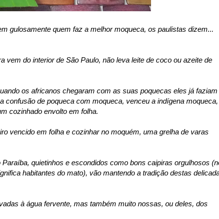
em gulosamente quem faz a melhor moqueca, os paulistas dizem...
a vem do interior de São Paulo, não leva leite de coco ou azeite de
uando os africanos chegaram com as suas poquecas eles já faziam
na confusão de poqueca com moqueca, venceu a indígena moqueca,
um cozinhado envolto em folha.
iro vencido em folha e cozinhar no moquém, uma grelha de varas
 Paraíba, quietinhos e escondidos como bons caipiras orgulhosos (n
gnifica habitantes do mato), vão mantendo a tradição destas delicad
adas à água fervente, mas também muito nossas, ou deles, dos