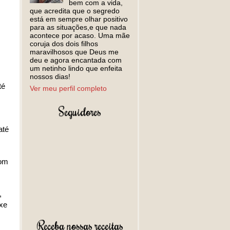
bem com a vida,
que acredita que o segredo
está em sempre olhar positivo
para as situações,e que nada
acontece por acaso. Uma mãe
coruja dos dois filhos
maravilhosos que Deus me
deu e agora encantada com
um netinho lindo que enfeita
nossos dias!
té
Ver meu perfil completo
Seguidores
até
com
,
ixe
Receba nossas receitas