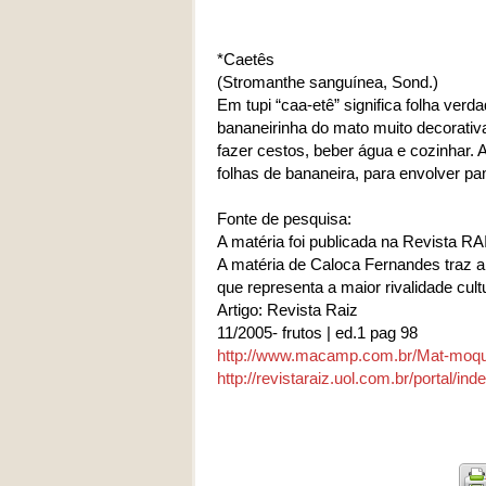
*Caetês
(Stromanthe sanguínea, Sond.)
Em tupi “caa-etê” significa folha ver
bananeirinha do mato muito decorativa
fazer cestos, beber água e cozinhar. A
folhas de bananeira, para envolver 
Fonte de pesquisa:
A matéria foi publicada na Revista R
A matéria de Caloca Fernandes traz a f
que representa a maior rivalidade cult
Artigo: Revista Raiz
11/2005- frutos | ed.1 pag 98
http://www.macamp.com.br/Mat-moq
http://revistaraiz.uol.com.br/portal