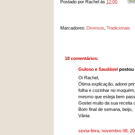
Postado por
Rachel
às
12:00
Marcadores:
Diversos
,
Tradicionais
18 comentários:
Guloso e Saudável
postou 
Oi Rachel,
Ótima explicação, adorei pr
folha e cozinhar no moquém,
mesmo que esteja bem passa
Gostei muito da sua receita 
Bom final de semana, beijo,
Vânia
sexta-feira, novembro 08, 2