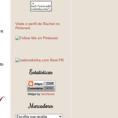
Visite o perfil de Rachel no
Pinterest.
ra
to
Estatísticas
2048
19093
Widget by
SemNome
Marcadores