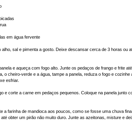
o
 picadas
crua
das em água fervente
alho, sal e pimenta a gosto. Deixe descansar cerca de 3 horas ou a
anela e aqueça com fogo alto. Junte os pedaços de frango e frite até
, o cheiro-verde e a água, tampe a panela, reduza o fogo e cozinhe 
xe esfriar.
ngo e corte a carne em pedaços pequenos. Coloque na panela junto 
te a farinha de mandioca aos poucos, como se fosse uma chuva fina
té obter um pirão não muito duro. Junte as azeitonas, misture e de