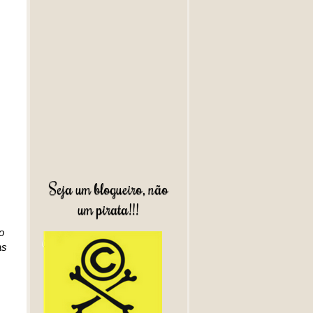
Seja um blogueiro, não
um pirata!!!
o
as