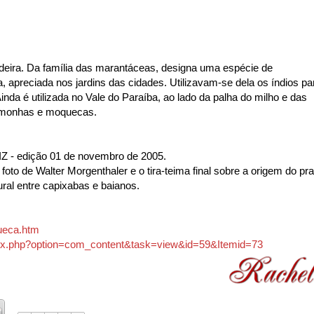
dadeira. Da família das marantáceas, designa uma espécie de
, apreciada nos jardins das cidades. Utilizavam-se dela os índios pa
inda é utilizada no Vale do Paraíba, ao lado da palha do milho e das
pamonhas e moquecas.
AIZ - edição 01 de novembro de 2005.
oto de Walter Morgenthaler e o tira-teima final sobre a origem do pra
ural entre capixabas e baianos.
ueca.htm
/index.php?option=com_content&task=view&id=59&Itemid=73