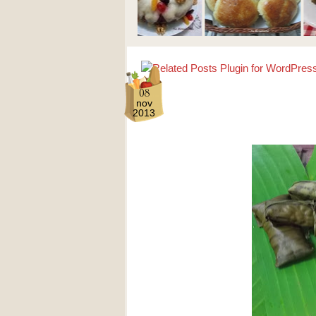
08
nov
2013