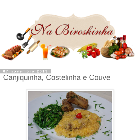
07 novembro 2013
Canjiquinha, Costelinha e Couve