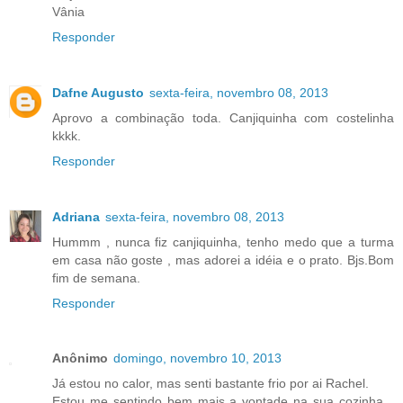
Vânia
Responder
Dafne Augusto
sexta-feira, novembro 08, 2013
Aprovo a combinação toda. Canjiquinha com costelinha
kkkk.
Responder
Adriana
sexta-feira, novembro 08, 2013
Hummm , nunca fiz canjiquinha, tenho medo que a turma
em casa não goste , mas adorei a idéia e o prato. Bjs.Bom
fim de semana.
Responder
Anônimo
domingo, novembro 10, 2013
Já estou no calor, mas senti bastante frio por ai Rachel.
Estou me sentindo bem mais a vontade na sua cozinha...