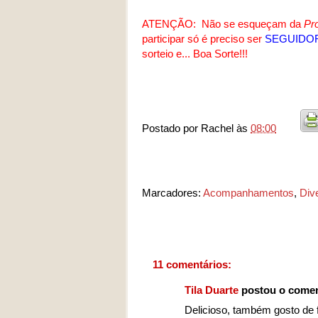
ATENÇÃO: Não se esqueçam da
Pr
participar só é preciso ser
SEGUIDO
sorteio e... Boa Sorte!!!
Postado por
Rachel
às
08:00
Marcadores:
Acompanhamentos
,
Div
11 comentários:
Tila Duarte
postou o comen
Delicioso, também gosto de 