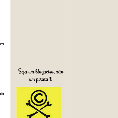
tes
Seja um blogueiro, não
um pirata!!!
nto