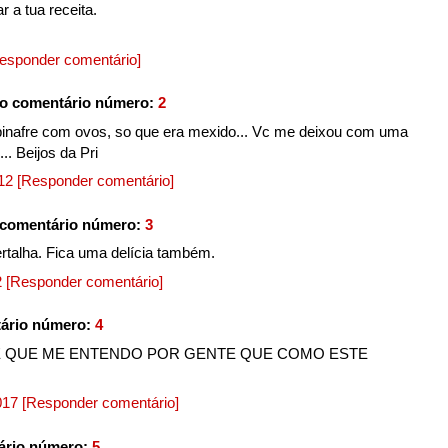
 a tua receita.
esponder comentário]
o comentário número:
2
pinafre com ovos, so que era mexido... Vc me deixou com uma
. Beijos da Pri
012
[Responder comentário]
o comentário número:
3
talha. Fica uma delícia também.
2
[Responder comentário]
ário número:
4
E QUE ME ENTENDO POR GENTE QUE COMO ESTE
2017
[Responder comentário]
ário número:
5