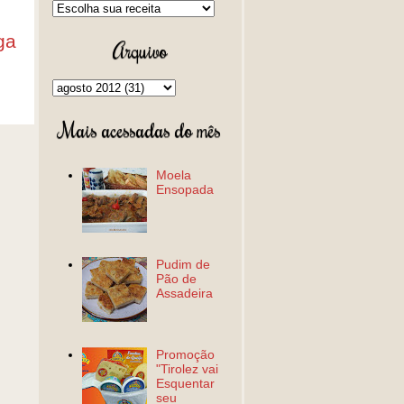
ga
Arquivo
Mais acessadas do mês
Moela
Ensopada
Pudim de
Pão de
Assadeira
Promoção
"Tirolez vai
Esquentar
seu