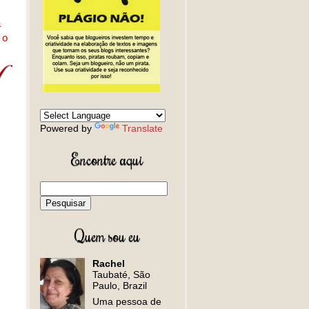
a
 o
Powered by
Translate
Encontre aqui
Quem sou eu
Rachel
Taubaté, São
Paulo, Brazil
Uma pessoa de