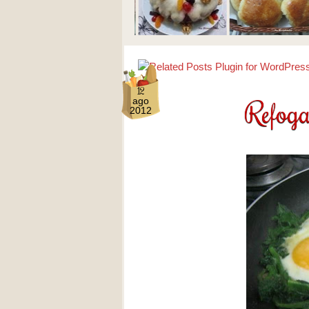
12
Refoga
ago
2012