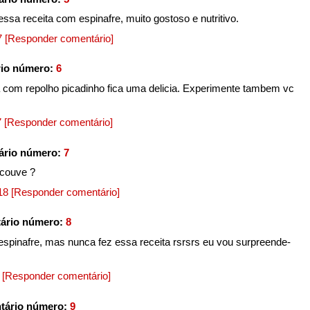
essa receita com espinafre, muito gostoso e nutritivo.
17
[Responder comentário]
rio número:
6
 com repolho picadinho fica uma delicia. Experimente tambem vc
7
[Responder comentário]
ário número:
7
couve ?
018
[Responder comentário]
ário número:
8
espinafre, mas nunca fez essa receita rsrsrs eu vou surpreende-
9
[Responder comentário]
tário número:
9