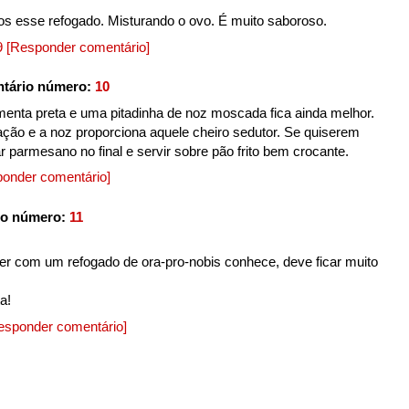
s esse refogado. Misturando o ovo. É muito saboroso.
19
[Responder comentário]
tário número:
10
nta preta e uma pitadinha de noz moscada fica ainda melhor.
ação e a noz proporciona aquele cheiro sedutor. Se quiserem
r parmesano no final e servir sobre pão frito bem crocante.
onder comentário]
io número:
11
zer com um refogado de ora-pro-nobis conhece, deve ficar muito
a!
esponder comentário]