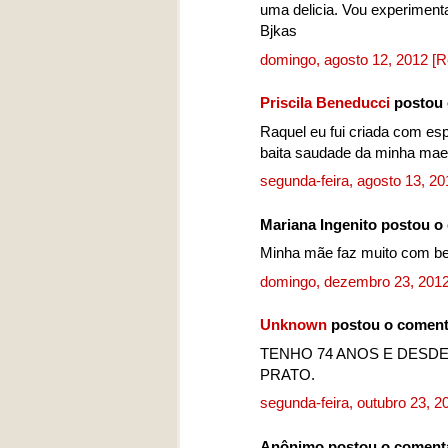
uma delicia. Vou experimentar
Bjkas
domingo, agosto 12, 2012
[R
Priscila Beneducci
postou 
Raquel eu fui criada com es
baita saudade da minha mae..
segunda-feira, agosto 13, 2
Mariana Ingenito postou 
Minha mãe faz muito com ber
domingo, dezembro 23, 201
Unknown
postou o coment
TENHO 74 ANOS E DESD
PRATO.
segunda-feira, outubro 23, 
Anônimo postou o coment