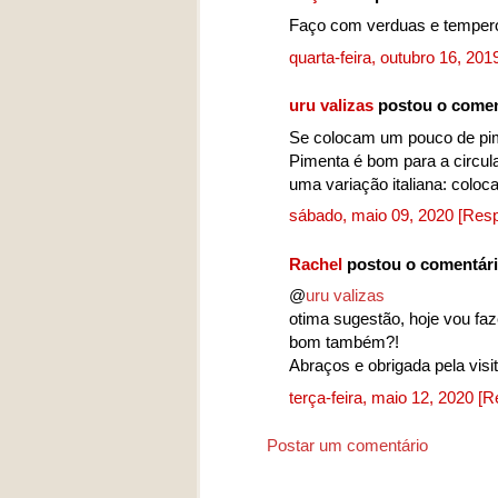
Faço com verduas e tempero
quarta-feira, outubro 16, 20
uru valizas
postou o comen
Se colocam um pouco de pime
Pimenta é bom para a circul
uma variação italiana: coloca
sábado, maio 09, 2020
[Resp
Rachel
postou o comentár
@
uru valizas
otima sugestão, hoje vou fa
bom também?!
Abraços e obrigada pela visit
terça-feira, maio 12, 2020
[R
Postar um comentário