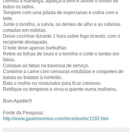
Derreta a manteiga, aqueça-a bem e aloure o lombo de
todos os lados.
Tempere com uma pitada de especiarias e cubra com o
leite.
Junte o tomilho, a salvia, os dentes de alho e as cebolas
cortadas em rodelas.
Deixe cozinhar durante 1 hora sobre fogo brando, com o
recipiente destapado.
O leite deve apenas borbulhar.
Retire as folhas de louro e o tomilho e corte o lombo em
fatias.
Coloque-as fatias na travessa de serviço.
Contorne a carne com cenouras estufadas e croquetes de
batata ou batatas à hortelão.
Bata o molho no misturador para ficar cremoso.
Retifique os temperos e sirva-o quente numa molheira.
Bom Apetite!!!
Fonte da Pesquisa:
http://www.gastronomias.com/receitas/rec1192.htm