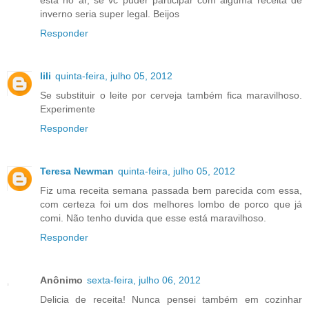
está no ar, se vc puder participar com alguma receita de
inverno seria super legal. Beijos
Responder
lili
quinta-feira, julho 05, 2012
Se substituir o leite por cerveja também fica maravilhoso.
Experimente
Responder
Teresa Newman
quinta-feira, julho 05, 2012
Fiz uma receita semana passada bem parecida com essa,
com certeza foi um dos melhores lombo de porco que já
comi. Não tenho duvida que esse está maravilhoso.
Responder
Anônimo
sexta-feira, julho 06, 2012
Delicia de receita! Nunca pensei também em cozinhar