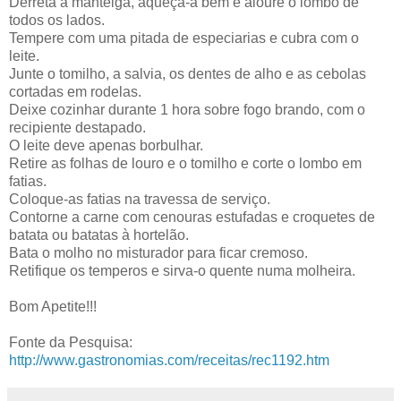
Derreta a manteiga, aqueça-a bem e aloure o lombo de
todos os lados.
Tempere com uma pitada de especiarias e cubra com o
leite.
Junte o tomilho, a salvia, os dentes de alho e as cebolas
cortadas em rodelas.
Deixe cozinhar durante 1 hora sobre fogo brando, com o
recipiente destapado.
O leite deve apenas borbulhar.
Retire as folhas de louro e o tomilho e corte o lombo em
fatias.
Coloque-as fatias na travessa de serviço.
Contorne a carne com cenouras estufadas e croquetes de
batata ou batatas à hortelão.
Bata o molho no misturador para ficar cremoso.
Retifique os temperos e sirva-o quente numa molheira.
Bom Apetite!!!
Fonte da Pesquisa:
http://www.gastronomias.com/receitas/rec1192.htm