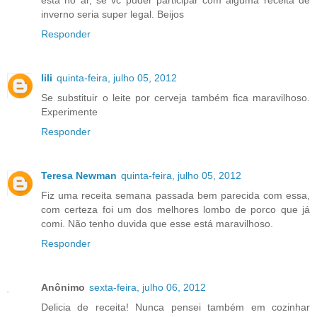
está no ar, se vc puder participar com alguma receita de
inverno seria super legal. Beijos
Responder
lili
quinta-feira, julho 05, 2012
Se substituir o leite por cerveja também fica maravilhoso.
Experimente
Responder
Teresa Newman
quinta-feira, julho 05, 2012
Fiz uma receita semana passada bem parecida com essa,
com certeza foi um dos melhores lombo de porco que já
comi. Não tenho duvida que esse está maravilhoso.
Responder
Anônimo
sexta-feira, julho 06, 2012
Delicia de receita! Nunca pensei também em cozinhar