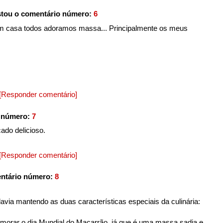
tou o comentário número:
6
i em casa todos adoramos massa... Principalmente os meus
[Responder comentário]
 número:
7
icado delicioso.
[Responder comentário]
ntário número:
8
davia mantendo as duas características especiais da culinária:
morar o dia Mundial do Macarrão, já que é uma massa sadia e