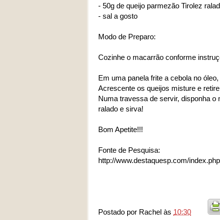
- 50g de queijo parmezão Tirolez rala
- sal a gosto
Modo de Preparo:
Cozinhe o macarrão conforme instruçõ
Em uma panela frite a cebola no óleo, 
Acrescente os queijos misture e retire
Numa travessa de servir, disponha o
ralado e sirva!
Bom Apetite!!!
Fonte de Pesquisa:
http://www.destaquesp.com/index.php
Postado por
Rachel
às
10:30