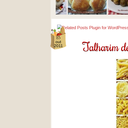
25
Talharim d
out
2011