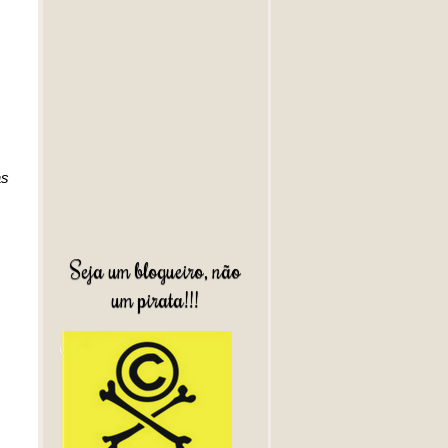
as
Seja um blogueiro, não
um pirata!!!