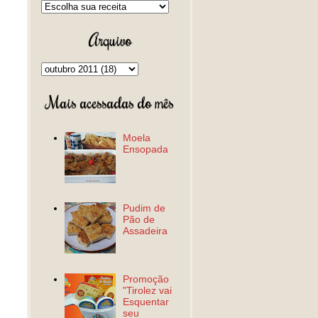
Arquivo
Mais acessadas do mês
Moela
Ensopada
Pudim de
Pão de
Assadeira
Promoção
"Tirolez vai
Esquentar
seu