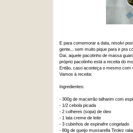
E para comemorar a data, resolvi pos
gente... sem muito pique para ir pra c
Daí, aquele pacotinho de massa guard
próprio pacotinho está a receita do mol
Então, caso aconteça o mesmo com vo
Vamos à receita:
Ingredientes:
- 300g de macarrão talharim com espi
- 1/2 cebola picada
- 2 colheres (sopa) de óleo
- 1 lata creme de leite
- 3 cubinhos de espinafre congelado
- 80g de queijo mussarella Tirolez ral