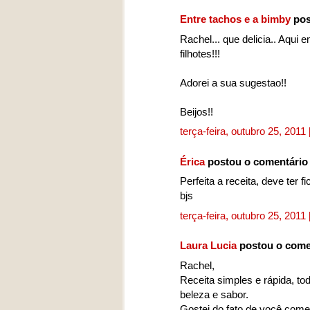
Entre tachos e a bimby
pos
Rachel... que delicia.. Aqu
filhotes!!!
Adorei a sua sugestao!!
Beijos!!
terça-feira, outubro 25, 2011
Érica
postou o comentário
Perfeita a receita, deve ter f
bjs
terça-feira, outubro 25, 2011
Laura Lucia
postou o come
Rachel,
Receita simples e rápida, to
beleza e sabor.
Gostei do fato de você come