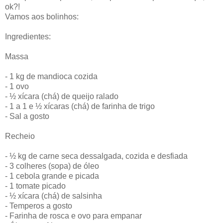
ok?!
Vamos aos bolinhos:
Ingredientes:
Massa
- 1 kg de mandioca cozida
- 1 ovo
- ½ xícara (chá) de queijo ralado
- 1 a 1 e ½ xícaras (chá) de farinha de trigo
- Sal a gosto
Recheio
- ½ kg de carne seca dessalgada, cozida e desfiada
- 3 colheres (sopa) de óleo
- 1 cebola grande e picada
- 1 tomate picado
- ½ xícara (chá) de salsinha
- Temperos a gosto
- Farinha de rosca e ovo para empanar