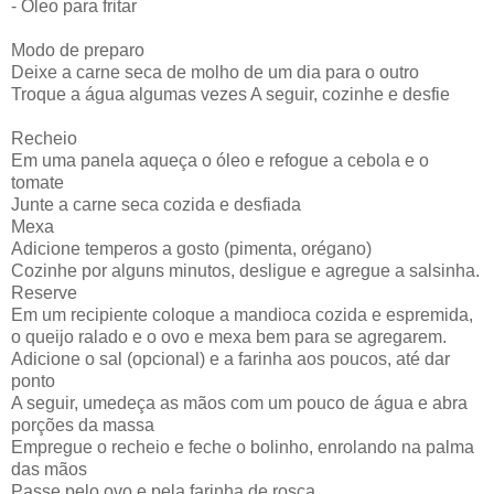
- Óleo para fritar
Modo de preparo
Deixe a carne seca de molho de um dia para o outro
Troque a água algumas vezes A seguir, cozinhe e desfie
Recheio
Em uma panela aqueça o óleo e refogue a cebola e o
tomate
Junte a carne seca cozida e desfiada
Mexa
Adicione temperos a gosto (pimenta, orégano)
Cozinhe por alguns minutos, desligue e agregue a salsinha.
Reserve
Em um recipiente coloque a mandioca cozida e espremida,
o queijo ralado e o ovo e mexa bem para se agregarem.
Adicione o sal (opcional) e a farinha aos poucos, até dar
ponto
A seguir, umedeça as mãos com um pouco de água e abra
porções da massa
Empregue o recheio e feche o bolinho, enrolando na palma
das mãos
Passe pelo ovo e pela farinha de rosca.