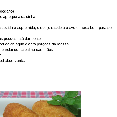
orégano)
e agregue a salsinha.
cozida e espremida, o queijo ralado e o ovo e mexa bem para se
aos poucos, até dar ponto
pouco de água e abra porções da massa
o, enrolando na palma das mãos
a.
pel absorvente.