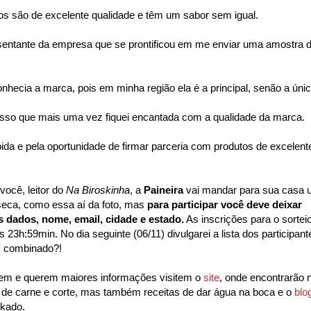
os são de excelente qualidade e têm um sabor sem igual.
esentante da empresa que se prontificou em me enviar uma amostra 
nhecia a marca, pois em minha região ela é a principal, senão a úni
esso que mais uma vez fiquei encantada com a qualidade da marca.
ida e pela oportunidade de firmar parceria com produtos de excelent
ocê, leitor do
Na Biroskinha
, a
Paineira
vai mandar para sua casa
seca, como essa aí da foto, mas
para participar você deve deixar
 dados, nome, email, cidade e estado.
As inscrições para o sortei
23h:59min. No dia seguinte (06/11) divulgarei a lista dos participant
.. combinado?!
cem e querem maiores informações visitem o
site
, onde encontrarão 
de carne e corte, mas também receitas de dar água na boca e o
blo
kado.