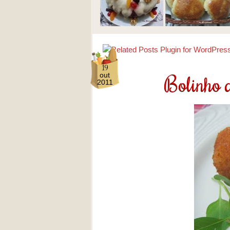
19
Bolinho 
out
2011