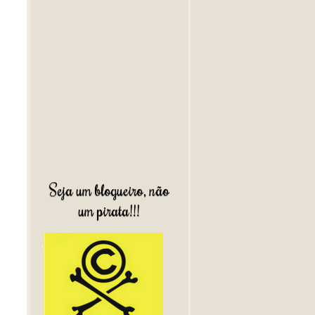
Seja um blogueiro, não
um pirata!!!