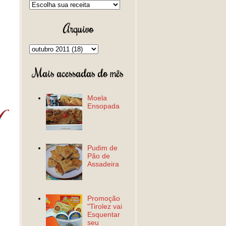
Arquivo
Mais acessadas do mês
Moela
Ensopada
Pudim de
Pão de
Assadeira
Promoção
"Tirolez vai
Esquentar
seu