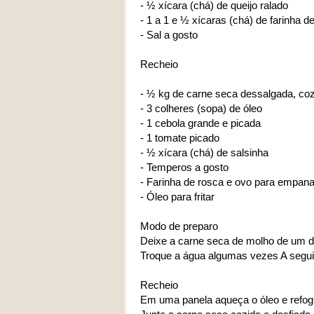
- ½ xícara (chá) de queijo ralado
- 1 a 1 e ½ xícaras (chá) de farinha de
- Sal a gosto
Recheio
- ½ kg de carne seca dessalgada, coz
- 3 colheres (sopa) de óleo
- 1 cebola grande e picada
- 1 tomate picado
- ½ xícara (chá) de salsinha
- Temperos a gosto
- Farinha de rosca e ovo para empana
- Óleo para fritar
Modo de preparo
Deixe a carne seca de molho de um di
Troque a água algumas vezes A seguir
Recheio
Em uma panela aqueça o óleo e refog