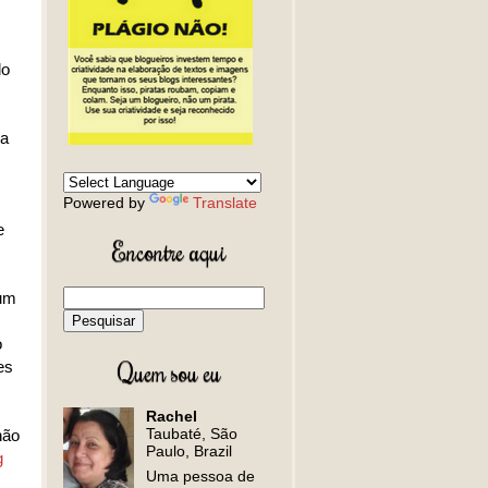
do
ca
Powered by
Translate
e
Encontre aqui
 um
o
Quem sou eu
es
Rachel
Taubaté, São
não
Paulo, Brazil
g
Uma pessoa de