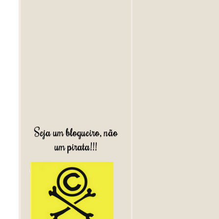
Seja um blogueiro, não
um pirata!!!