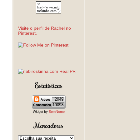
Visite o perfil de Rachel no
Pinterest.
Estatísticas
2049
19093
Widget by
SemNome
Marcadores