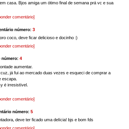
 em casa. Bjos amiga um ótimo final de semana prá vc e sua
onder comentário]
entário número:
3
o coco, deve ficar delicioso e docinho :)
onder comentário]
o número:
4
vontade aumentar.
zcuz, já fui ao mercado duas vezes e esqueci de comprar a
e escapa.
 é irresistível.
onder comentário]
ntário número:
5
tadora, deve ter ficado uma delícia! bjs e bom fds
onder comentário]