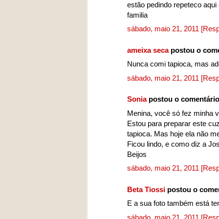
estão pedindo repeteco aqui
familia
sábado, maio 21, 2011
[Resp
ameixa seca
postou o com
Nunca comi tapioca, mas ador
sábado, maio 21, 2011
[Resp
Sonia
postou o comentári
Menina, você só fez minha 
Estou para preparar este cu
tapioca. Mas hoje ela não m
Ficou lindo, e como diz a Josy
Beijos
sábado, maio 21, 2011
[Resp
Beta Tiossi
postou o come
E a sua foto também está ten
sábado, maio 21, 2011
[Resp