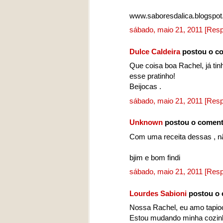
www.saboresdalica.blogspo
sábado, maio 21, 2011
[Resp
Dulce Caldeira
postou o c
Que coisa boa Rachel, já tinh
esse pratinho!
Beijocas .
sábado, maio 21, 2011
[Resp
Unknown
postou o coment
Com uma receita dessas , n
bjim e bom findi
sábado, maio 21, 2011
[Resp
Lourdes Sabioni
postou o 
Nossa Rachel, eu amo tapioc
Estou mudando minha cozinh