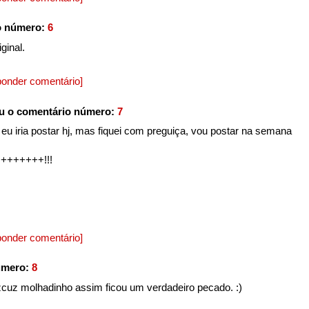
o número:
6
ginal.
onder comentário]
u o comentário número:
7
 eu iria postar hj, mas fiquei com preguiça, vou postar na semana
+++++++!!!
onder comentário]
úmero:
8
cuz molhadinho assim ficou um verdadeiro pecado. :)