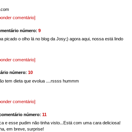
t.com
onder comentário]
omentário número:
9
a picado o olho lá no blog da Josy;) agora aqui, nossa está lindo
onder comentário]
ário número:
10
ão tem dieta que evolua ....rssss hummm
onder comentário]
comentário número:
11
a e esse pudim não tinha visto...Está com uma cara deliciosa!
a, em breve, surprise!