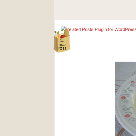
21
mai
2011