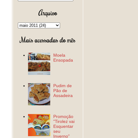
Arquivo
Mais acessadas do mês
Moela
Ensopada
Pudim de
Pão de
Assadeira
Promoção
"Tirolez vai
Esquentar
seu
Inverno"