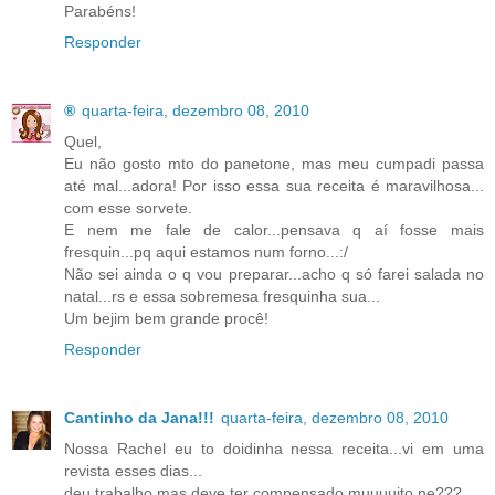
Parabéns!
Responder
®
quarta-feira, dezembro 08, 2010
Quel,
Eu não gosto mto do panetone, mas meu cumpadi passa
até mal...adora! Por isso essa sua receita é maravilhosa...
com esse sorvete.
E nem me fale de calor...pensava q aí fosse mais
fresquin...pq aqui estamos num forno...:/
Não sei ainda o q vou preparar...acho q só farei salada no
natal...rs e essa sobremesa fresquinha sua...
Um bejim bem grande procê!
Responder
Cantinho da Jana!!!
quarta-feira, dezembro 08, 2010
Nossa Rachel eu to doidinha nessa receita...vi em uma
revista esses dias...
deu trabalho mas deve ter compensado muuuuito ne???