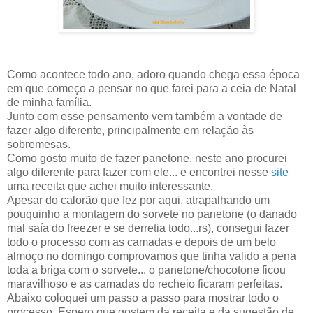
Como acontece todo ano, adoro quando chega essa época
em que começo a pensar no que farei para a ceia de Natal
de minha família.
Junto com esse pensamento vem também a vontade de
fazer algo diferente, principalmente em relação às
sobremesas.
Como gosto muito de fazer panetone, neste ano procurei
algo diferente para fazer com ele... e encontrei nesse
site
uma receita que achei muito interessante.
Apesar do calorão que fez por aqui, atrapalhando um
pouquinho a montagem do sorvete no panetone (o danado
mal saía do freezer e se derretia todo...rs), consegui fazer
todo o processo com as camadas e depois de um belo
almoço no domingo comprovamos que tinha valido a pena
toda a briga com o sorvete... o panetone/chocotone ficou
maravilhoso e as camadas do recheio ficaram perfeitas.
Abaixo coloquei um passo a passo para mostrar todo o
processo. Espero que gostem da receita e da sugestão de