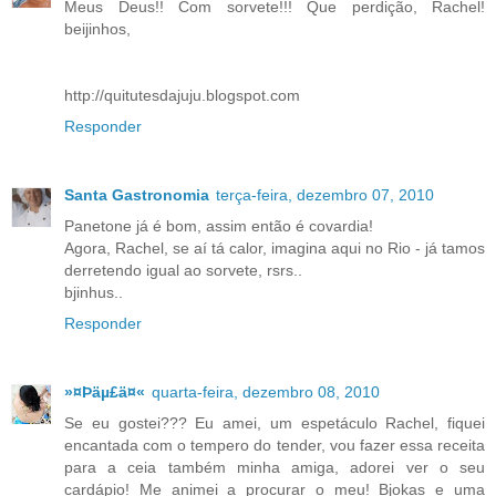
Meus Deus!! Com sorvete!!! Que perdição, Rachel!
beijinhos,
http://quitutesdajuju.blogspot.com
Responder
Santa Gastronomia
terça-feira, dezembro 07, 2010
Panetone já é bom, assim então é covardia!
Agora, Rachel, se aí tá calor, imagina aqui no Rio - já tamos
derretendo igual ao sorvete, rsrs..
bjinhus..
Responder
»¤Þäµ£ä¤«
quarta-feira, dezembro 08, 2010
Se eu gostei??? Eu amei, um espetáculo Rachel, fiquei
encantada com o tempero do tender, vou fazer essa receita
para a ceia também minha amiga, adorei ver o seu
cardápio! Me animei a procurar o meu! Bjokas e uma