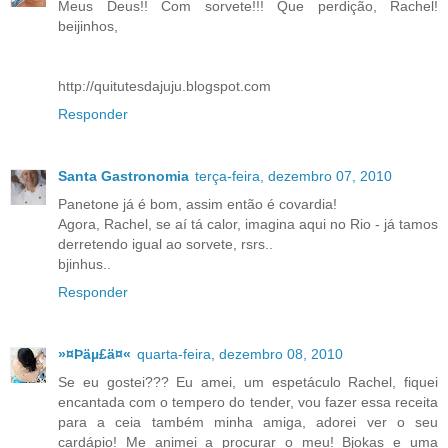
Meus Deus!! Com sorvete!!! Que perdição, Rachel!
beijinhos,
http://quitutesdajuju.blogspot.com
Responder
Santa Gastronomia
terça-feira, dezembro 07, 2010
Panetone já é bom, assim então é covardia!
Agora, Rachel, se aí tá calor, imagina aqui no Rio - já tamos
derretendo igual ao sorvete, rsrs..
bjinhus..
Responder
»¤Þäµ£ä¤«
quarta-feira, dezembro 08, 2010
Se eu gostei??? Eu amei, um espetáculo Rachel, fiquei
encantada com o tempero do tender, vou fazer essa receita
para a ceia também minha amiga, adorei ver o seu
cardápio! Me animei a procurar o meu! Bjokas e uma