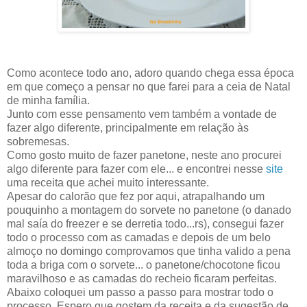
Como acontece todo ano, adoro quando chega essa época
em que começo a pensar no que farei para a ceia de Natal
de minha família.
Junto com esse pensamento vem também a vontade de
fazer algo diferente, principalmente em relação às
sobremesas.
Como gosto muito de fazer panetone, neste ano procurei
algo diferente para fazer com ele... e encontrei nesse
site
uma receita que achei muito interessante.
Apesar do calorão que fez por aqui, atrapalhando um
pouquinho a montagem do sorvete no panetone (o danado
mal saía do freezer e se derretia todo...rs), consegui fazer
todo o processo com as camadas e depois de um belo
almoço no domingo comprovamos que tinha valido a pena
toda a briga com o sorvete... o panetone/chocotone ficou
maravilhoso e as camadas do recheio ficaram perfeitas.
Abaixo coloquei um passo a passo para mostrar todo o
processo. Espero que gostem da receita e da sugestão de