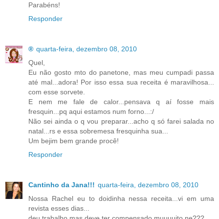
Parabéns!
Responder
®
quarta-feira, dezembro 08, 2010
Quel,
Eu não gosto mto do panetone, mas meu cumpadi passa
até mal...adora! Por isso essa sua receita é maravilhosa...
com esse sorvete.
E nem me fale de calor...pensava q aí fosse mais
fresquin...pq aqui estamos num forno...:/
Não sei ainda o q vou preparar...acho q só farei salada no
natal...rs e essa sobremesa fresquinha sua...
Um bejim bem grande procê!
Responder
Cantinho da Jana!!!
quarta-feira, dezembro 08, 2010
Nossa Rachel eu to doidinha nessa receita...vi em uma
revista esses dias...
deu trabalho mas deve ter compensado muuuuito ne???