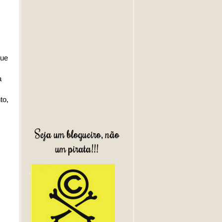
que
a
to,
Seja um blogueiro, não
um pirata!!!