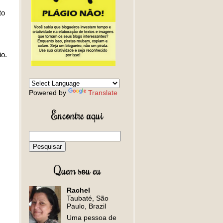
to
io.
Powered by
Translate
Encontre aqui
Quem sou eu
Rachel
Taubaté, São
Paulo, Brazil
Uma pessoa de