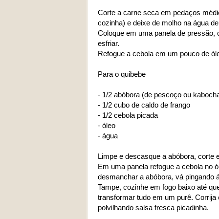
Corte a carne seca em pedaços médio
cozinha) e deixe de molho na água de 
Coloque em uma panela de pressão, c
esfriar.
Refogue a cebola em um pouco de óle
Para o quibebe
- 1/2 abóbora (de pescoço ou kaboch
- 1/2 cubo de caldo de frango
- 1/2 cebola picada
- óleo
- água
Limpe e descasque a abóbora, corte
Em uma panela refogue a cebola no ól
desmanchar a abóbora, vá pingando á
Tampe, cozinhe em fogo baixo até que
transformar tudo em um purê. Corrija o
polvilhando salsa fresca picadinha.