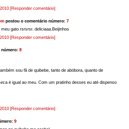
, 2010
[Responder comentário]
om
postou o comentário número:
7
 meu gato rsrsrsr. deliciaaa.Beijinhos
, 2010
[Responder comentário]
o número:
8
ambém sou fã de quibebe, tanto de abóbora, quanto de
e seca é igual ao meu. Com um pratinho desses eu até dispenso
, 2010
[Responder comentário]
número:
9