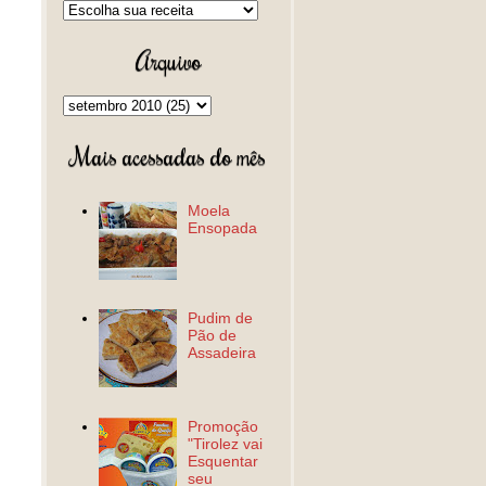
Arquivo
Mais acessadas do mês
Moela
Ensopada
Pudim de
Pão de
Assadeira
Promoção
"Tirolez vai
Esquentar
seu