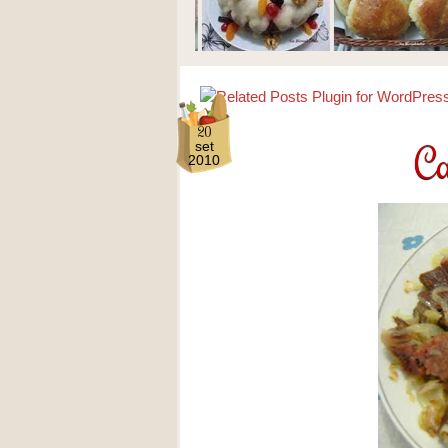
20
Ca
set
2010