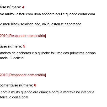
ário número:
4
tava muito...estou com uma abóbora aqui e quando cortar com
do meu blog? se ainda não, vá lá, estou te esperando.
, 2010
[Responder comentário]
tário número:
5
tadora de abóboras e o quibebe foi uma das primeiras coisas
nada. Ô delícia!
, 2010
[Responder comentário]
comentário número:
6
omia muito quando era criança porque morava no interior e
erra, ô coisa boa!