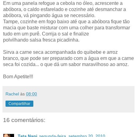
Em uma panela refogue a cebola no óleo, acrescente a
abóbora, o caldo esfarelado e cozinhe até desmanchar a
abóbora, vá pingando água se necessário.
Tampe, cozinhe em fogo baixo até que a abóbora fique tão
macia que baste misturar com uma colher para transformar
tudo em um purê. Corrija o sal e finalize
polvilhando salsa fresca picadinha.
Sirva a carne seca acompanhada do quibebe e arroz
branco, que pode ser preparado com a água em que a carne
seca foi cozida... o que dá um sabor maravilhoso ao arroz.
Bom Apetite!!!
Rachel
às
08:00
Compartilhar
16 comentários:
Tata Nani
segunda-feira, setembro 20, 2010