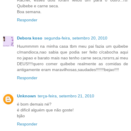
Rachel, esses dois foram feitos um para o outro...rs!
Quibebe e carne seca.
Boa semana.
Responder
Debora koso
segunda-feira, setembro 20, 2010
Huummmm na minha casa tbm meu pai fazia um quibebe
c/mandioca,nao sabia que podia ser feito c/cabocha aqui
no japao e barato mais nao tenho carne seca,rsrsrrs,ai meu
DEUS!!!!quero comer quibebe realmente as comidas de
antigamente eram maravilhosas,saudades!!!!!!!bejao!!!!
Responder
Unknown
terça-feira, setembro 21, 2010
é bom demais né?
é difícil alguém que não goste!
bjão
Responder