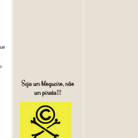
que
o
Seja um blogueiro, não
um pirata!!!