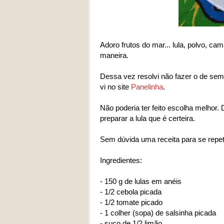
Adoro frutos do mar... lula, polvo,
maneira.
Dessa vez resolvi não fazer o de semp
vi no site
Panelinha
.
Não poderia ter feito escolha melhor
preparar a lula que é certeira.
Sem dúvida uma receita para se repet
Ingredientes:
- 150 g de lulas em anéis
- 1/2 cebola picada
- 1/2 tomate picado
- 1 colher (sopa) de salsinha picada
- suco de 1/2 limão