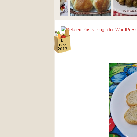
13
dez
2013