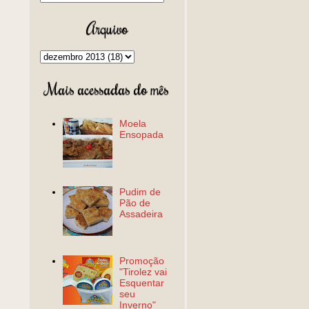
Arquivo
Mais acessadas do mês
Moela
Ensopada
Pudim de
Pão de
Assadeira
Promoção
"Tirolez vai
Esquentar
seu
Inverno"