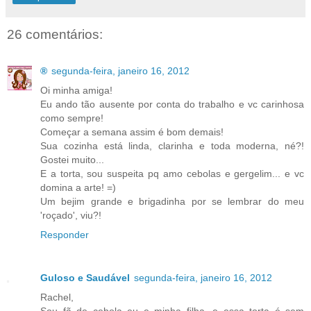
26 comentários:
®
segunda-feira, janeiro 16, 2012
Oi minha amiga!
Eu ando tão ausente por conta do trabalho e vc carinhosa
como sempre!
Começar a semana assim é bom demais!
Sua cozinha está linda, clarinha e toda moderna, né?!
Gostei muito...
E a torta, sou suspeita pq amo cebolas e gergelim... e vc
domina a arte! =)
Um bejim grande e brigadinha por se lembrar do meu
'roçado', viu?!
Responder
Guloso e Saudável
segunda-feira, janeiro 16, 2012
Rachel,
Sou fã de cebola eu e minha filha, e essa torta é sem