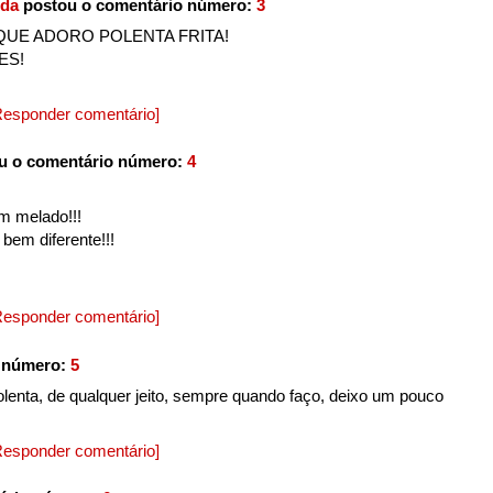
ida
postou o comentário número:
3
QUE ADORO POLENTA FRITA!
ES!
Responder comentário]
u o comentário número:
4
m melado!!!
 bem diferente!!!
Responder comentário]
 número:
5
enta, de qualquer jeito, sempre quando faço, deixo um pouco
Responder comentário]