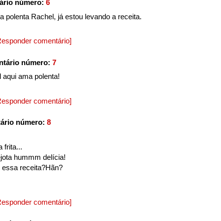
ário número:
6
a polenta Rachel, já estou levando a receita.
Responder comentário]
ntário número:
7
 aqui ama polenta!
Responder comentário]
ário número:
8
frita...
ota hummm delícia!
i essa receita?Hãn?
Responder comentário]