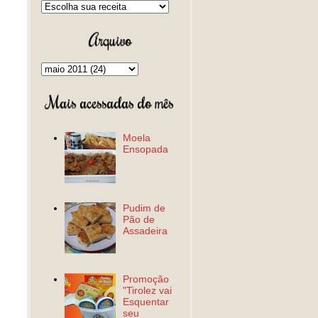
Arquivo
Mais acessadas do mês
Moela
Ensopada
Pudim de
Pão de
Assadeira
Promoção
"Tirolez vai
Esquentar
seu