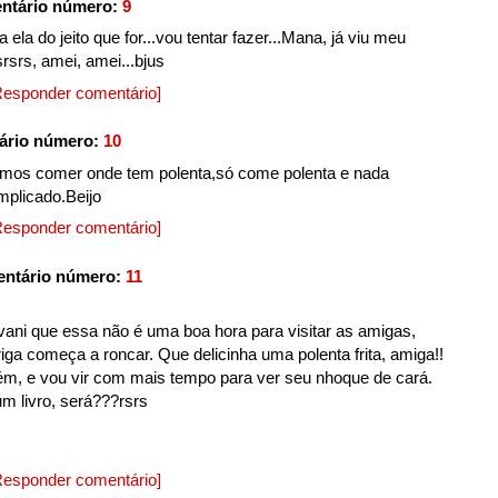
ntário número:
9
 ela do jeito que for...vou tentar fazer...Mana, já viu meu
srsrs, amei, amei...bjus
Responder comentário]
ário número:
10
vamos comer onde tem polenta,só come polenta e nada
mplicado.Beijo
Responder comentário]
entário número:
11
vani que essa não é uma boa hora para visitar as amigas,
ga começa a roncar. Que delicinha uma polenta frita, amiga!!
m, e vou vir com mais tempo para ver seu nhoque de cará.
 livro, será???rsrs
Responder comentário]