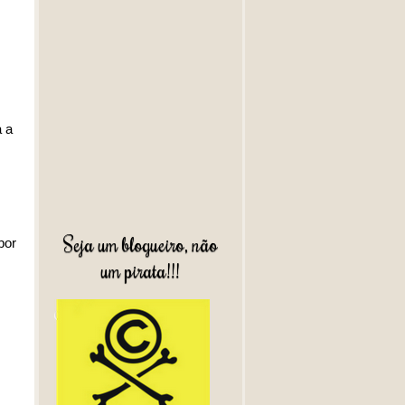
a a
Seja um blogueiro, não
por
um pirata!!!