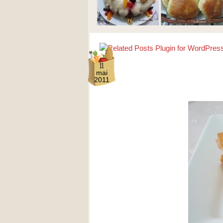
11
mai
2011