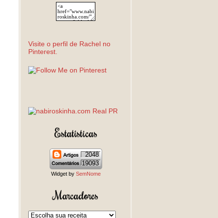
Visite o perfil de Rachel no
Pinterest.
Estatísticas
2048
19093
Widget by
SemNome
Marcadores