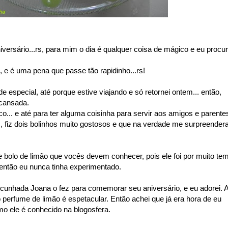
versário...rs, para mim o dia é qualquer coisa de mágico e eu procu
 e é uma pena que passe tão rapidinho...rs!
especial, até porque estive viajando e só retornei ontem... então,
 cansada.
... e até para ter alguma coisinha para servir aos amigos e parente
s, fiz dois bolinhos muito gostosos e que na verdade me surpreende
e bolo de limão que vocês devem conhecer, pois ele foi por muito te
 então eu nunca tinha experimentado.
 cunhada Joana o fez para comemorar seu aniversário, e eu adorei. 
 perfume de limão é espetacular. Então achei que já era hora de eu
o ele é conhecido na blogosfera.