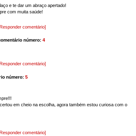
aço e te dar um abraço apertado!
pre com muita saúde!
[Responder comentário]
comentário número:
4
[Responder comentário]
rio número:
5
pre!!!
acertou em cheio na escolha, agora também estou curiosa com o
[Responder comentário]