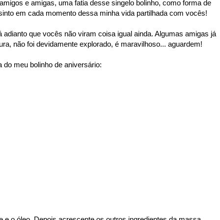
amigos e amigas, uma fatia desse singelo bolinho, como forma de
e sinto em cada momento dessa minha vida partilhada com vocês!
á adianto que vocês não viram coisa igual ainda. Algumas amigas já
ura, não foi devidamente explorado, é maravilhoso... aguardem!
 do meu bolinho de aniversário:
rte e o óleo. Depois acrescente os outros ingredientes da massa,