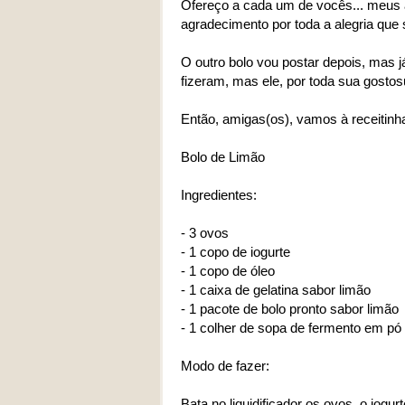
Ofereço a cada um de vocês... meus 
agradecimento por toda a alegria qu
O outro bolo vou postar depois, mas j
fizeram, mas ele, por toda sua gostos
Então, amigas(os), vamos à receitinha
Bolo de Limão
Ingredientes:
- 3 ovos
- 1 copo de iogurte
- 1 copo de óleo
- 1 caixa de gelatina sabor limão
- 1 pacote de bolo pronto sabor limão
- 1 colher de sopa de fermento em pó
Modo de fazer:
Bata no liquidificador os ovos, o iogu