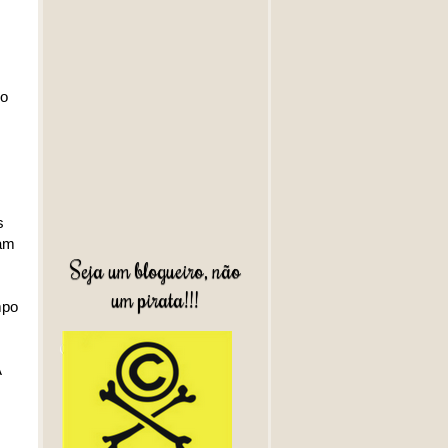
ro
s
ram
Seja um blogueiro, não
um pirata!!!
mpo
A