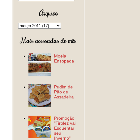
Arquivo
Mais acessadas do mês
Moela
Ensopada
Pudim de
Pão de
Assadeira
Promoção
"Tirolez vai
Esquentar
seu
Inverno"