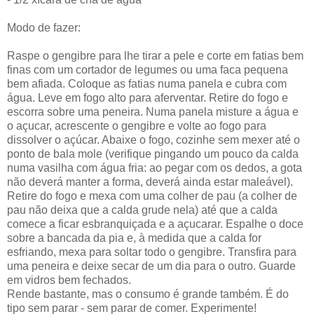
Modo de fazer:
Raspe o gengibre para lhe tirar a pele e corte em fatias bem
finas com um cortador de legumes ou uma faca pequena
bem afiada. Coloque as fatias numa panela e cubra com
água. Leve em fogo alto para aferventar. Retire do fogo e
escorra sobre uma peneira. Numa panela misture a água e
o açucar, acrescente o gengibre e volte ao fogo para
dissolver o açúcar. Abaixe o fogo, cozinhe sem mexer até o
ponto de bala mole (verifique pingando um pouco da calda
numa vasilha com água fria: ao pegar com os dedos, a gota
não deverá manter a forma, deverá ainda estar maleável).
Retire do fogo e mexa com uma colher de pau (a colher de
pau não deixa que a calda grude nela) até que a calda
comece a ficar esbranquiçada e a açucarar. Espalhe o doce
sobre a bancada da pia e, à medida que a calda for
esfriando, mexa para soltar todo o gengibre. Transfira para
uma peneira e deixe secar de um dia para o outro. Guarde
em vidros bem fechados.
Rende bastante, mas o consumo é grande também. É do
tipo sem parar - sem parar de comer. Experimente!