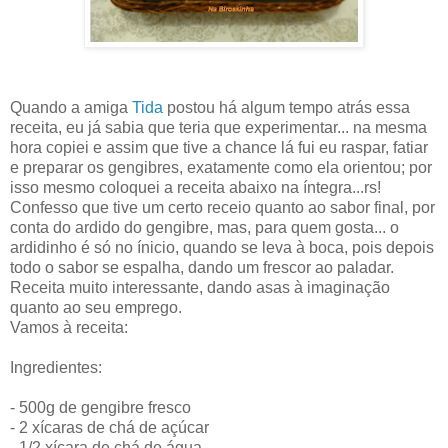
Quando a amiga
Tida
postou há algum tempo atrás essa
receita, eu já sabia que teria que experimentar... na mesma
hora copiei e assim que tive a chance lá fui eu raspar, fatiar
e preparar os gengibres, exatamente como ela orientou; por
isso mesmo coloquei a receita abaixo na íntegra...rs!
Confesso que tive um certo receio quanto ao sabor final, por
conta do ardido do gengibre, mas, para quem gosta... o
ardidinho é só no ínicio, quando se leva à boca, pois depois
todo o sabor se espalha, dando um frescor ao paladar.
Receita muito interessante, dando asas à imaginação
quanto ao seu emprego.
Vamos à receita:
Ingredientes:
- 500g de gengibre fresco
- 2 xícaras de chá de açúcar
- 1/2 xícara de chá de água