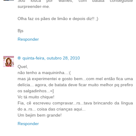
Sou louca por waffles, com batata conseguiste
surpreender-me.
Olha faz os pães de limão e depois diz!! ;)
Bjs
Responder
®
quinta-feira, outubro 28, 2010
Quel,
não tenho a maquininha...:(
mas já experimentei e gosto bem...com mel então fica uma
delícia... agora, de batata deve ficar muito melhor pq prefiro
os salgadinhos...=]
Vc tá muito chique!
Fia, cê escreveu compravar...rs...tava brincando da língua
do a..rs... coisa das crianças aqui...
Um bejim bem grande!
Responder