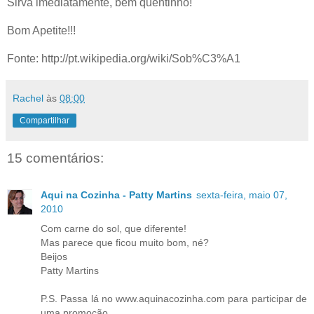
Sirva imediatamente, bem quentinho!
Bom Apetite!!!
Fonte: http://pt.wikipedia.org/wiki/Sob%C3%A1
Rachel
às
08:00
Compartilhar
15 comentários:
Aqui na Cozinha - Patty Martins
sexta-feira, maio 07,
2010
Com carne do sol, que diferente!
Mas parece que ficou muito bom, né?
Beijos
Patty Martins
P.S. Passa lá no www.aquinacozinha.com para participar de
uma promoção