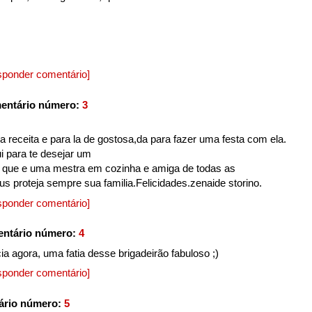
sponder comentário]
mentário número:
3
a receita e para la de gostosa,da para fazer uma festa com ela.
 para te desejar um
ue e uma mestra em cozinha e amiga de todas as
s proteja sempre sua familia.Felicidades.zenaide storino.
sponder comentário]
entário número:
4
 agora, uma fatia desse brigadeirão fabuloso ;)
sponder comentário]
ário número:
5