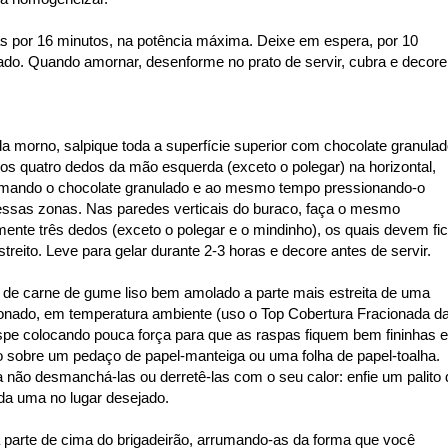
as por 16 minutos, na potência máxima. Deixe em espera, por 10
ado. Quando amornar, desenforme no prato de servir, cubra e decore
da morno, salpique toda a superfície superior com chocolate granulad
 os quatro dedos da mão esquerda (exceto o polegar) na horizontal,
amando o chocolate granulado e ao mesmo tempo pressionando-o
 nessas zonas. Nas paredes verticais do buraco, faça o mesmo
ente três dedos (exceto o polegar e o mindinho), os quais devem fic
streito. Leve para gelar durante 2-3 horas e decore antes de servir.
de carne de gume liso bem amolado a parte mais estreita de uma
ionado, em temperatura ambiente (uso o Top Cobertura Fracionada d
spe colocando pouca força para que as raspas fiquem bem fininhas e
 sobre um pedaço de papel-manteiga ou uma folha de papel-toalha.
ão desmanchá-las ou derretê-las com o seu calor: enfie um palito 
da uma no lugar desejado.
a parte de cima do brigadeirão, arrumando-as da forma que você