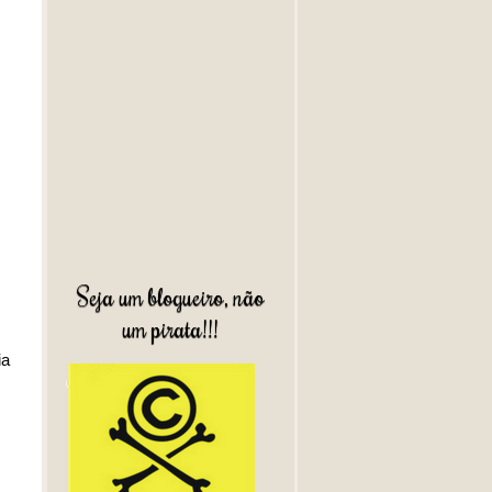
Seja um blogueiro, não
um pirata!!!
ia