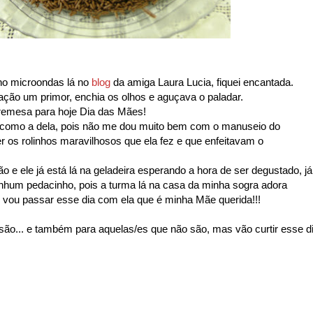
 no microondas lá no
blog
da amiga Laura Lucia, fiquei encantada.
oração um primor, enchia os olhos e aguçava o paladar.
bremesa para hoje Dia das Mães!
a como a dela, pois não me dou muito bem com o manuseio do
r os rolinhos maravilhosos que ela fez e que enfeitavam o
o e ele já está lá na geladeira esperando a hora de ser degustado, já
nhum pedacinho, pois a turma lá na casa da minha sogra adora
ois vou passar esse dia com ela que é minha Mãe querida!!!
são... e também para aquelas/es que não são, mas vão curtir esse d