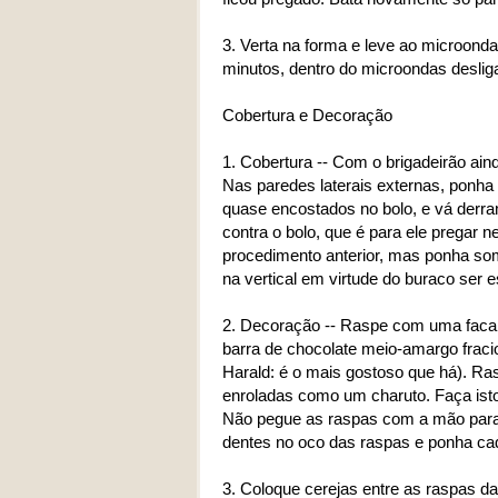
3. Verta na forma e leve ao microond
minutos, dentro do microondas deslig
Cobertura e Decoração
1. Cobertura -- Com o brigadeirão ain
Nas paredes laterais externas, ponha
quase encostados no bolo, e vá derr
contra o bolo, que é para ele pregar
procedimento anterior, mas ponha som
na vertical em virtude do buraco ser e
2. Decoração -- Raspe com uma faca 
barra de chocolate meio-amargo frac
Harald: é o mais gostoso que há). Ra
enroladas como um charuto. Faça isto
Não pegue as raspas com a mão para n
dentes no oco das raspas e ponha ca
3. Coloque cerejas entre as raspas d