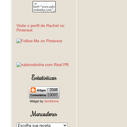
Visite o perfil de Rachel no
Pinterest.
Estatísticas
2048
19093
Widget by
SemNome
Marcadores