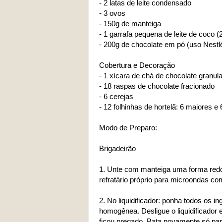
- 2 latas de leite condensado
- 3 ovos
- 150g de manteiga
- 1 garrafa pequena de leite de coco (
- 200g de chocolate em pó (uso Nestl
Cobertura e Decoração
- 1 xícara de chá de chocolate granul
- 18 raspas de chocolate fracionado
- 6 cerejas
- 12 folhinhas de hortelã: 6 maiores 
Modo de Preparo:
Brigadeirão
1. Unte com manteiga uma forma redo
refratário próprio para microondas com
2. No liquidificador: ponha todos os i
homogênea. Desligue o liquidificado
ficou pregado. Bata novamente só pa