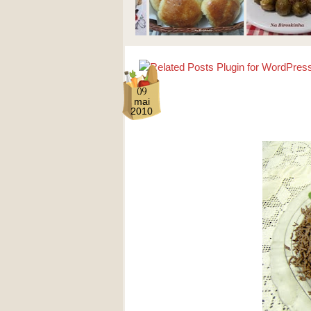
09
mai
2010