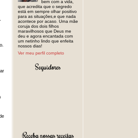
bem com a vida,
que acredita que o segredo
está em sempre olhar positivo
para as situações,e que nada
.
acontece por acaso. Uma mãe
coruja dos dois filhos
maravilhosos que Deus me
deu e agora encantada com
um netinho lindo que enfeita
o.
nossos dias!
Ver meu perfil completo
Seguidores
ar
a
de
Receba nossas receitas