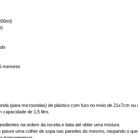
200ml)
é)
ado
e 6 menores
nda (para microondas) de plástico com furo no meio de 21x7cm ou
 capacidade de 1,5 litro.
ngredientes na ordem da receita e bata até obter uma mistura
r e passe uma colher de sopa nas paredes do mesmo, raspando o que
ra homogeneizar.