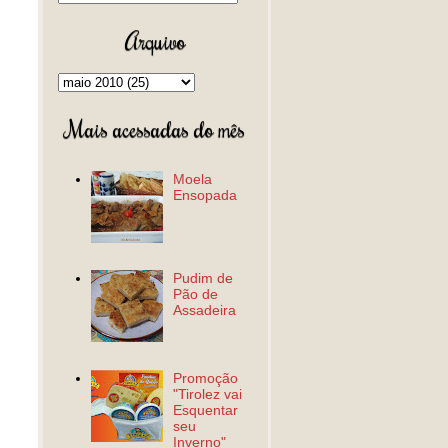
Arquivo
Mais acessadas do mês
Moela
Ensopada
Pudim de
Pão de
Assadeira
Promoção
"Tirolez vai
Esquentar
seu
Inverno"