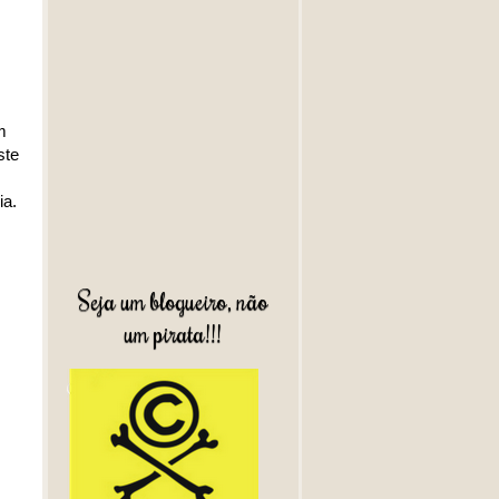
m
ste
ia.
Seja um blogueiro, não
um pirata!!!