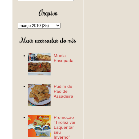
Arquivo
Mais acessadas do mês
Moela
Ensopada
Pudim de
Pão de
Assadeira
Promoção
"Tirolez vai
Esquentar
seu
Inverno"