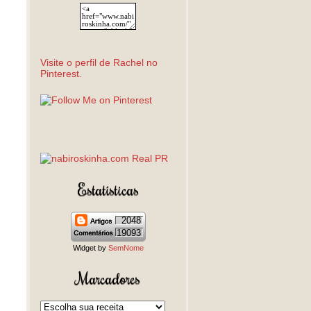
Visite o perfil de Rachel no
Pinterest.
Estatísticas
2048
19093
Widget by
SemNome
Marcadores