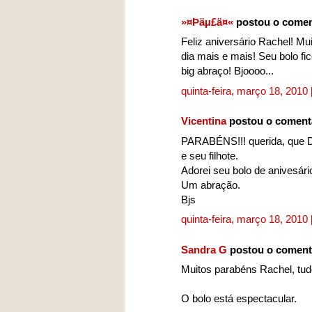
»¤Þäµ£ä¤«
postou o comen
Feliz aniversário Rachel! Mu
dia mais e mais! Seu bolo fi
big abraço! Bjoooo...
quinta-feira, março 18, 2010
Vicentina
postou o coment
PARABÉNS!!! querida, que De
e seu filhote.
Adorei seu bolo de anivesário
Um abração.
Bjs
quinta-feira, março 18, 2010
Sandra G
postou o coment
Muitos parabéns Rachel, tud
O bolo está espectacular.