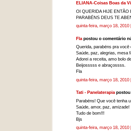
ELIANA-Coisas Boas da V
OI QUERIDA HIJE ENTÃO 
PARABÉNS DEUS TE ABE
quinta-feira, março 18, 2010
Fla
postou o comentário 
Querida, parabéns pra você e
Saúde, paz, alegrias, mesa f
Adorei a receita, amo bolo d
Beijosssss e abraçossss.
Fla
quinta-feira, março 18, 2010
Tati - Panelaterapia
postou
Parabéns! Que você tenha uma
Saúde, amor, paz, amizade!
Tudo de bom!!!
Bjs
quinta-feira, março 18, 2010