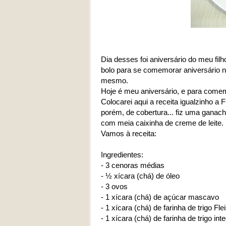
Dia desses foi aniversário do meu fil
bolo para se comemorar aniversário né
mesmo.
Hoje é meu aniversário, e para comemo
Colocarei aqui a receita igualzinho a
porém, de cobertura... fiz uma ganach
com meia caixinha de creme de leite. 
Vamos à receita:
Ingredientes:
- 3 cenoras médias
- ½ xícara (chá) de óleo
- 3 ovos
- 1 xícara (chá) de açúcar mascavo
- 1 xícara (chá) de farinha de trigo F
- 1 xícara (chá) de farinha de trigo inte