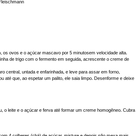
 Fleischmann
leo, os ovos e o açúcar mascavo por 5 minutosem velocidade alta.
rinha de trigo com o fermento em seguida, acrescente o creme de
 central, untada e enfarinhada, e leve para assar em forno,
u até que, ao espetar um palito, ele saia limpo. Desenforme e deixe
u, o leite e o açúcar e ferva até formar um creme homogêneo. Cubra
 com 4 colheres (chá) de açúcar, misture e depois não mexa mais,