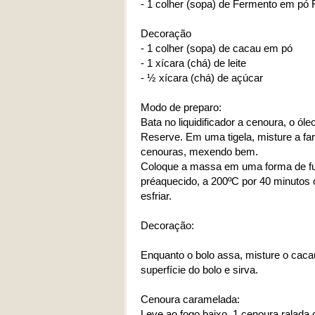
- 1 colher (sopa) de Fermento em pó
Decoração
- 1 colher (sopa) de cacau em pó
- 1 xícara (chá) de leite
- ½ xícara (chá) de açúcar
Modo de preparo:
Bata no liquidificador a cenoura, o ó
Reserve. Em uma tigela, misture a fa
cenouras, mexendo bem.
Coloque a massa em uma forma de furo
préaquecido, a 200ºC por 40 minutos o
esfriar.
Decoração:
Enquanto o bolo assa, misture o caca
superfície do bolo e sirva.
Cenoura caramelada:
Leve ao fogo baixo, 1 cenoura ralada