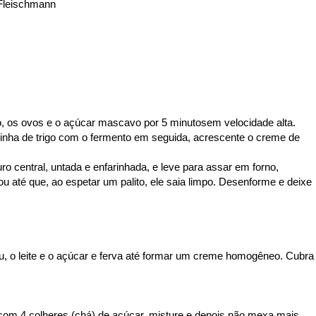
 Fleischmann
leo, os ovos e o açúcar mascavo por 5 minutosem velocidade alta.
rinha de trigo com o fermento em seguida, acrescente o creme de
 central, untada e enfarinhada, e leve para assar em forno,
u até que, ao espetar um palito, ele saia limpo. Desenforme e deixe
u, o leite e o açúcar e ferva até formar um creme homogêneo. Cubra
 com 4 colheres (chá) de açúcar, misture e depois não mexa mais,