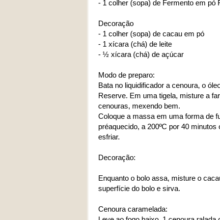
- 1 colher (sopa) de Fermento em pó
Decoração
- 1 colher (sopa) de cacau em pó
- 1 xícara (chá) de leite
- ½ xícara (chá) de açúcar
Modo de preparo:
Bata no liquidificador a cenoura, o ó
Reserve. Em uma tigela, misture a fa
cenouras, mexendo bem.
Coloque a massa em uma forma de furo
préaquecido, a 200ºC por 40 minutos o
esfriar.
Decoração:
Enquanto o bolo assa, misture o caca
superfície do bolo e sirva.
Cenoura caramelada:
Leve ao fogo baixo, 1 cenoura ralada