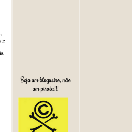
m
ste
ia.
Seja um blogueiro, não
um pirata!!!