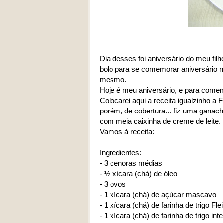
Dia desses foi aniversário do meu fil
bolo para se comemorar aniversário né
mesmo.
Hoje é meu aniversário, e para comemo
Colocarei aqui a receita igualzinho a
porém, de cobertura... fiz uma ganach
com meia caixinha de creme de leite. 
Vamos à receita:
Ingredientes:
- 3 cenoras médias
- ½ xícara (chá) de óleo
- 3 ovos
- 1 xícara (chá) de açúcar mascavo
- 1 xícara (chá) de farinha de trigo F
- 1 xícara (chá) de farinha de trigo inte