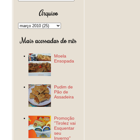
Arquivo
Mais acessadas do mês
Moela
Ensopada
Pudim de
Pão de
Assadeira
Promoção
"Tirolez vai
Esquentar
seu
Inverno"