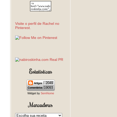
Visite o perfil de Rachel no
Pinterest.
Estatísticas
2049
19093
Widget by
SemNome
Marcadores