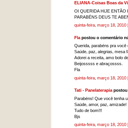
ELIANA-Coisas Boas da V
OI QUERIDA HIJE ENTÃO 
PARABÉNS DEUS TE ABE
quinta-feira, março 18, 2010
Fla
postou o comentário 
Querida, parabéns pra você e
Saúde, paz, alegrias, mesa f
Adorei a receita, amo bolo d
Beijosssss e abraçossss.
Fla
quinta-feira, março 18, 2010
Tati - Panelaterapia
postou
Parabéns! Que você tenha uma
Saúde, amor, paz, amizade!
Tudo de bom!!!
Bjs
quinta-feira, março 18, 2010