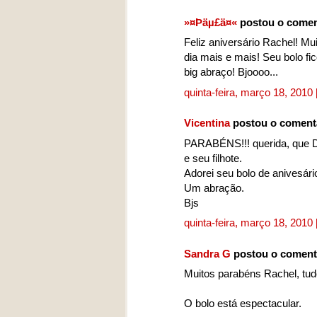
»¤Þäµ£ä¤«
postou o comen
Feliz aniversário Rachel! Mu
dia mais e mais! Seu bolo fi
big abraço! Bjoooo...
quinta-feira, março 18, 2010
Vicentina
postou o coment
PARABÉNS!!! querida, que De
e seu filhote.
Adorei seu bolo de anivesário
Um abração.
Bjs
quinta-feira, março 18, 2010
Sandra G
postou o coment
Muitos parabéns Rachel, tud
O bolo está espectacular.