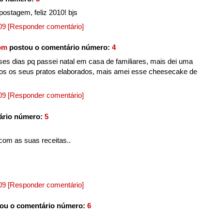
ostagem, feliz 2010! bjs
009
[Responder comentário]
om
postou o comentário número:
4
ses dias pq passei natal em casa de familiares, mais dei uma
dos os seus pratos elaborados, mais amei esse cheesecake de
009
[Responder comentário]
ário número:
5
om as suas receitas..
009
[Responder comentário]
ou o comentário número:
6