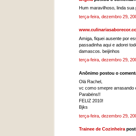
Hum maravilhoso, linda sua p
terça-feira, dezembro 29, 2
www.culinariasaborecor.c
Amiga, fiquei ausente por es
passadinha aqui e adorei to
damascos. beijinhos
terça-feira, dezembro 29, 2
Anônimo postou o coment
Olá Rachel,
vc como smepre arrasando c
Parabéns!!
FELIZ 2010!
Bjks
terça-feira, dezembro 29, 2
Trainee de Cozinheira
post