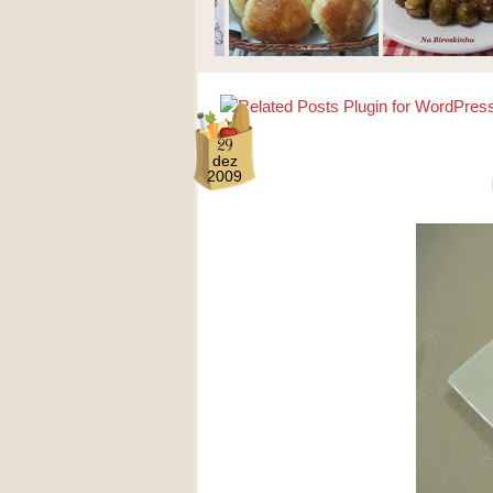
29
dez
2009