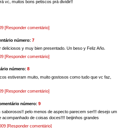
á vc, muitos bons petiscos prá dividir!!
009
[Responder comentário]
ntário número:
7
r deliciosos y muy bien presentado. Un beso y Feliz Año.
009
[Responder comentário]
ário número:
8
cos estiveram muito, muito gostosos como tudo que vc faz,
009
[Responder comentário]
omentário número:
9
 saborosos!! pelo menos de aspecto parecem ser!!! desejo um
re acompanhado de coisas doces!!!! beijinhos grandes
2009
[Responder comentário]