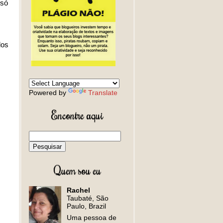
 só
dos
Powered by
Translate
Encontre aqui
Quem sou eu
Rachel
Taubaté, São
Paulo, Brazil
Uma pessoa de