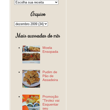
Arquivo
Mais acessadas do mês
Moela
Ensopada
Pudim de
Pão de
Assadeira
Promoção
"Tirolez vai
Esquentar
seu