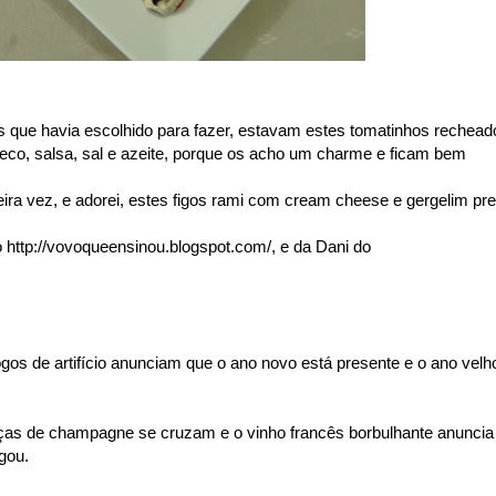
os que havia escolhido para fazer, estavam estes tomatinhos rechead
seco, salsa, sal e azeite, porque os acho um charme e ficam bem
ira vez, e adorei, estes figos rami com cream cheese e gergelim pre
do http://vovoqueensinou.blogspot.com/, e da Dani do
ogos de artifício anunciam que o ano novo está presente e o ano velh
aças de champagne se cruzam e o vinho francês borbulhante anuncia
gou.