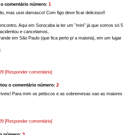
 o comentário número:
1
do, mas usei damasco! Com figo deve ficar delicioso!!
encontro. Aqui em Sorocaba ia ter um "mini" já que somos só 5
 acidentou e cancelamos.
nde em São Paulo (que fica perto p/ a maioria), em um lugar
!
009
[Responder comentário]
tou o comentário número:
2
riveis! Para mim os petiscos e as sobremesas sao as maiores
009
[Responder comentário]
io número:
3