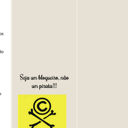
os
to
Seja um blogueiro, não
um pirata!!!
o