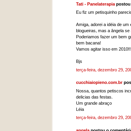
Tati - Panelaterapia
postou
Eu fiz um petisquinho pareci
Amiga, adorei a idéia de um 
blogueiras, mas a ângela se
Poderiamos fazer um bem gra
bem bacana!
Vamos agitar isso em 2010!!
Bjs
terça-feira, dezembro 29, 2
cucchiaiopieno.com.br
pos
Nossa, quantos petiscos inc
delicias das festas.
Um grande abraço
Léia
terça-feira, dezembro 29, 2
angela
postou o comentár