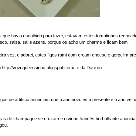
os que havia escolhido para fazer, estavam estes tomatinhos rechead
seco, salsa, sal e azeite, porque os acho um charme e ficam bem
ira vez, e adorei, estes figos rami com cream cheese e gergelim pre
do http://vovoqueensinou.blogspot.com/, e da Dani do
ogos de artifício anunciam que o ano novo está presente e o ano velh
aças de champagne se cruzam e o vinho francês borbulhante anuncia
gou.