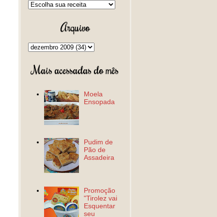
Arquivo
Mais acessadas do mês
Moela
Ensopada
Pudim de
Pão de
Assadeira
Promoção
"Tirolez vai
Esquentar
seu