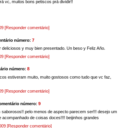
á vc, muitos bons petiscos prá dividir!!
009
[Responder comentário]
ntário número:
7
r deliciosos y muy bien presentado. Un beso y Feliz Año.
009
[Responder comentário]
ário número:
8
cos estiveram muito, muito gostosos como tudo que vc faz,
009
[Responder comentário]
omentário número:
9
 saborosos!! pelo menos de aspecto parecem ser!!! desejo um
re acompanhado de coisas doces!!!! beijinhos grandes
2009
[Responder comentário]