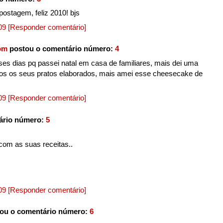
ostagem, feliz 2010! bjs
009
[Responder comentário]
om
postou o comentário número:
4
ses dias pq passei natal em casa de familiares, mais dei uma
dos os seus pratos elaborados, mais amei esse cheesecake de
009
[Responder comentário]
ário número:
5
om as suas receitas..
009
[Responder comentário]
ou o comentário número:
6