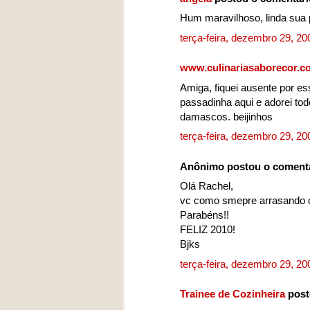
Hum maravilhoso, linda sua p
terça-feira, dezembro 29, 2
www.culinariasaborecor.c
Amiga, fiquei ausente por es
passadinha aqui e adorei to
damascos. beijinhos
terça-feira, dezembro 29, 2
Anônimo postou o coment
Olá Rachel,
vc como smepre arrasando c
Parabéns!!
FELIZ 2010!
Bjks
terça-feira, dezembro 29, 2
Trainee de Cozinheira
post