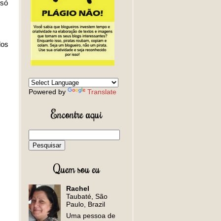
 só
dos
Powered by
Translate
Encontre aqui
Quem sou eu
Rachel
Taubaté, São
Paulo, Brazil
Uma pessoa de