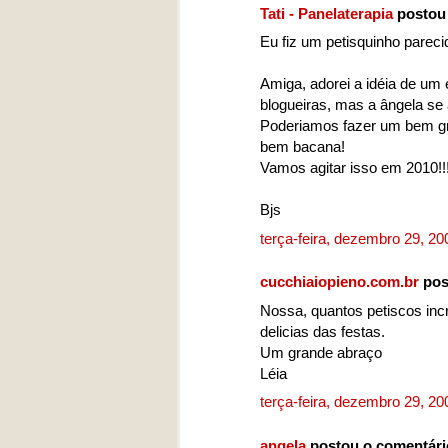
Tati - Panelaterapia
postou
Eu fiz um petisquinho pareci
Amiga, adorei a idéia de um 
blogueiras, mas a ângela se
Poderiamos fazer um bem gra
bem bacana!
Vamos agitar isso em 2010!!
Bjs
terça-feira, dezembro 29, 2
cucchiaiopieno.com.br
pos
Nossa, quantos petiscos inc
delicias das festas.
Um grande abraço
Léia
terça-feira, dezembro 29, 2
angela
postou o comentár