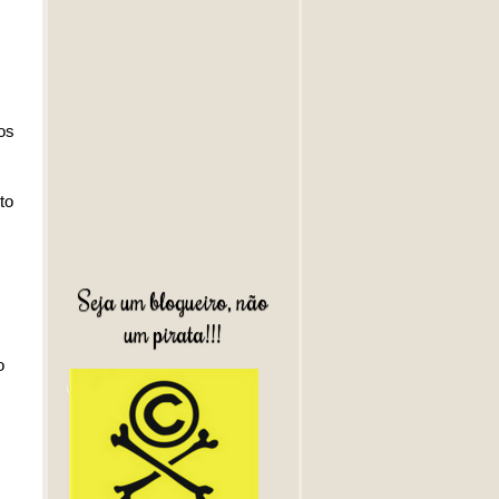
os
to
Seja um blogueiro, não
um pirata!!!
o