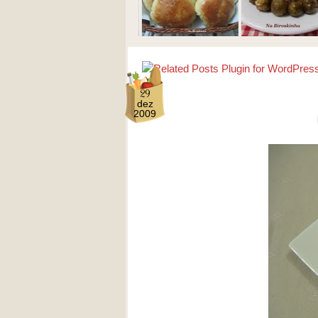
29
dez
2009