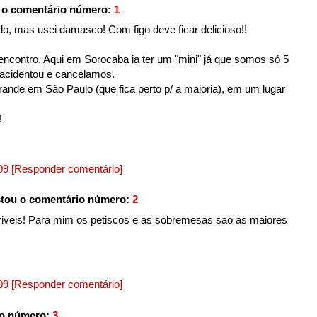
 o comentário número:
1
do, mas usei damasco! Com figo deve ficar delicioso!!
encontro. Aqui em Sorocaba ia ter um "mini" já que somos só 5
 acidentou e cancelamos.
nde em São Paulo (que fica perto p/ a maioria), em um lugar
!
009
[Responder comentário]
tou o comentário número:
2
riveis! Para mim os petiscos e as sobremesas sao as maiores
009
[Responder comentário]
io número:
3