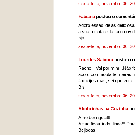
sexta-feira, novembro 06, 2
Fabiana
postou o comentá
Adoro essas idéias deliciosa
a sua receita está tão convida
bjs
sexta-feira, novembro 06, 2
Lourdes Sabioni
postou o 
Rachel : Vai por mim...Não f
adoro com ricota temperadi
4 queijos mas, sei que voce
Bjs
sexta-feira, novembro 06, 2
Abobrinhas na Cozinha
po
Amo beringela!!!
A sua ficou linda, linda!!! Par
Beijocas!