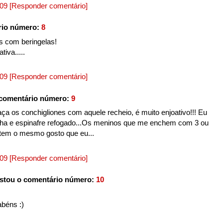
009
[Responder comentário]
rio número:
8
s com beringelas!
tiva.....
009
[Responder comentário]
comentário número:
9
aça os conchigliones com aquele recheio, é muito enjoativo!!! Eu
nha e espinafre refogado...Os meninos que me enchem com 3 ou
 tem o mesmo gosto que eu...
009
[Responder comentário]
stou o comentário número:
10
abéns :)