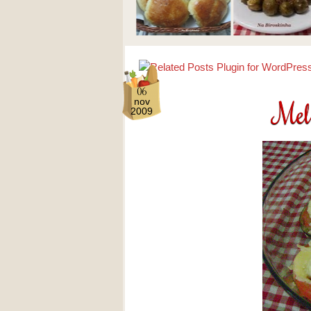
06
Mel
nov
2009