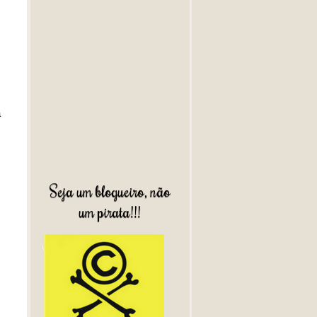
a
Seja um blogueiro, não
um pirata!!!