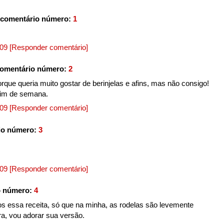
 comentário número:
1
009
[Responder comentário]
comentário número:
2
que queria muito gostar de berinjelas e afins, mas não consigo!
 fim de semana.
009
[Responder comentário]
io número:
3
009
[Responder comentário]
o número:
4
 essa receita, só que na minha, as rodelas são levemente
ra, vou adorar sua versão.