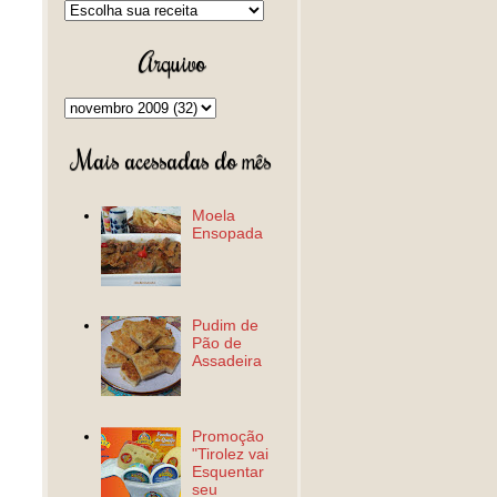
Arquivo
Mais acessadas do mês
Moela
Ensopada
Pudim de
Pão de
Assadeira
Promoção
"Tirolez vai
Esquentar
seu