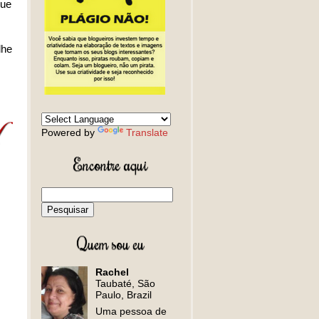
que
lhe
Powered by
Translate
Encontre aqui
Quem sou eu
Rachel
Taubaté, São
Paulo, Brazil
Uma pessoa de