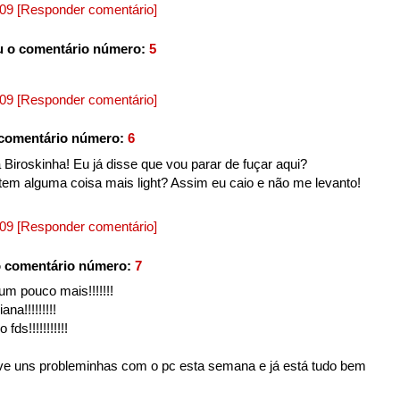
009
[Responder comentário]
 o comentário número:
5
009
[Responder comentário]
comentário número:
6
Biroskinha! Eu já disse que vou parar de fuçar aqui?
 tem alguma coisa mais light? Assim eu caio e não me levanto!
009
[Responder comentário]
 comentário número:
7
m pouco mais!!!!!!!
na!!!!!!!!!
ds!!!!!!!!!!!
ve uns probleminhas com o pc esta semana e já está tudo bem