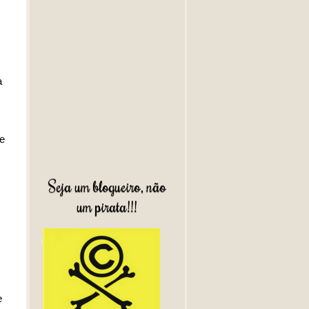
a
de
Seja um blogueiro, não
um pirata!!!
e