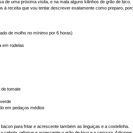
sa de uma próxima visita, e na mala alguns kilinhos de grão de bico.
à receita que vou tentar descrever exatamente como preparo, por
ocado de molho no mínimo por 6 horas)
da em rodelas
o de tomate
 verde
tado em pedaços médios
acon para fritar e acrescente também as linguiças e a costelinha.
 a cebola, refogue e acrescente o grão de bico e a cenoura. Adicione