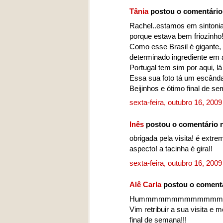
Tânia
postou o comentári
Rachel..estamos em sintonia
porque estava bem friozinho
Como esse Brasil é gigante
determinado ingrediente em 
Portugal tem sim por aqui, lá
Essa sua foto tá um escândal
Beijinhos e ótimo final de s
sexta-feira, outubro 16, 200
Inês
postou o comentário
obrigada pela visita! é ext
aspecto! a tacinha é gira!!
sexta-feira, outubro 16, 200
Alê Carla
postou o coment
Hummmmmmmmmmmmmm...Que
Vim retribuir a sua visita e
final de semana!!!