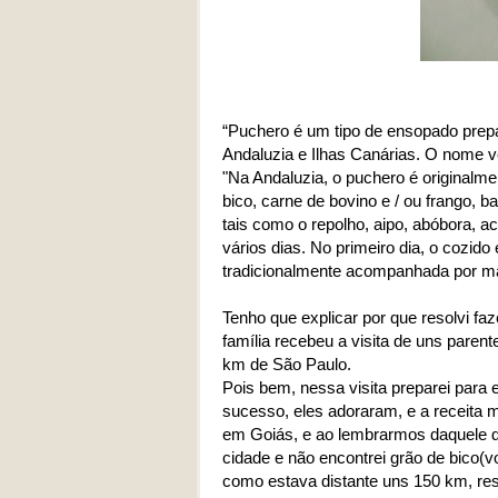
“Puchero é um tipo de ensopado prepa
Andaluzia e Ilhas Canárias. O nome v
"Na Andaluzia, o puchero é originalm
bico, carne de bovino e / ou frango, b
tais como o repolho, aipo, abóbora, a
vários dias. No primeiro dia, o cozi
tradicionalmente acompanhada por maca
Tenho que explicar por que resolvi fa
família recebeu a visita de uns parent
km de São Paulo.
Pois bem, nessa visita preparei para
sucesso, eles adoraram, e a receita ma
em Goiás, e ao lembrarmos daquele dia
cidade e não encontrei grão de bico(
como estava distante uns 150 km, res