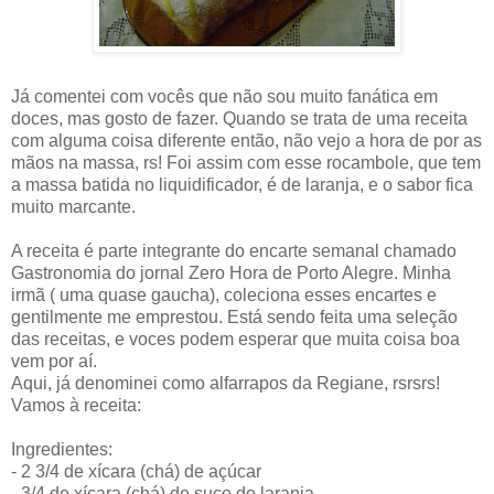
Já comentei com vocês que não sou muito fanática em
doces, mas gosto de fazer. Quando se trata de uma receita
com alguma coisa diferente então, não vejo a hora de por as
mãos na massa, rs! Foi assim com esse rocambole, que tem
a massa batida no liquidificador, é de laranja, e o sabor fica
muito marcante.
A receita é parte integrante do encarte semanal chamado
Gastronomia do jornal Zero Hora de Porto Alegre. Minha
irmã ( uma quase gaucha), coleciona esses encartes e
gentilmente me emprestou. Está sendo feita uma seleção
das receitas, e voces podem esperar que muita coisa boa
vem por aí.
Aqui, já denominei como alfarrapos da Regiane, rsrsrs!
Vamos à receita:
Ingredientes:
- 2 3/4 de xícara (chá) de açúcar
- 3/4 de xícara (chá) de suco de laranja