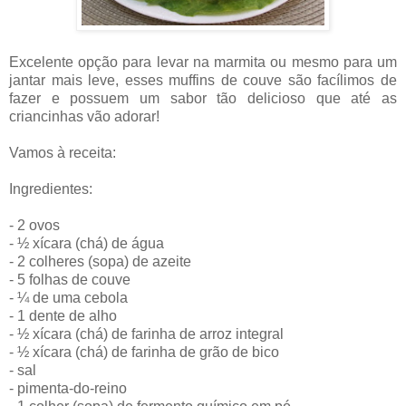
Excelente opção para levar na marmita ou mesmo para um
jantar mais leve, esses muffins de couve são facílimos de
fazer e possuem um sabor tão delicioso que até as
criancinhas vão adorar!
Vamos à receita:
Ingredientes:
- 2 ovos
- ½ xícara (chá) de água
- 2 colheres (sopa) de azeite
- 5 folhas de couve
- ¼ de uma cebola
- 1 dente de alho
- ½ xícara (chá) de farinha de arroz integral
- ½ xícara (chá) de farinha de grão de bico
- sal
- pimenta-do-reino