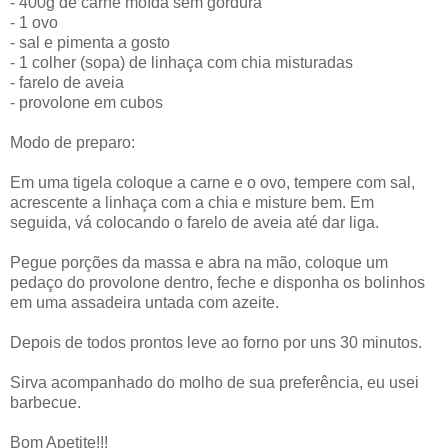
- 400g de carne moída sem gordura
- 1 ovo
- sal e pimenta a gosto
- 1 colher (sopa) de linhaça com chia misturadas
- farelo de aveia
- provolone em cubos
Modo de preparo:
Em uma tigela coloque a carne e o ovo, tempere com sal,
acrescente a linhaça com a chia e misture bem. Em
seguida, vá colocando o farelo de aveia até dar liga.
Pegue porções da massa e abra na mão, coloque um
pedaço do provolone dentro, feche e disponha os bolinhos
em uma assadeira untada com azeite.
Depois de todos prontos leve ao forno por uns 30 minutos.
Sirva acompanhado do molho de sua preferência, eu usei
barbecue.
Bom Apetite!!!