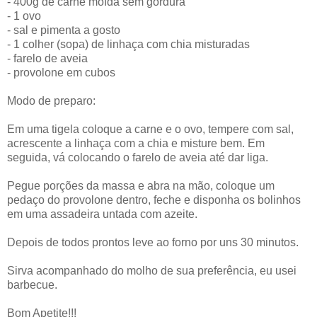
- 400g de carne moída sem gordura
- 1 ovo
- sal e pimenta a gosto
- 1 colher (sopa) de linhaça com chia misturadas
- farelo de aveia
- provolone em cubos
Modo de preparo:
Em uma tigela coloque a carne e o ovo, tempere com sal,
acrescente a linhaça com a chia e misture bem. Em
seguida, vá colocando o farelo de aveia até dar liga.
Pegue porções da massa e abra na mão, coloque um
pedaço do provolone dentro, feche e disponha os bolinhos
em uma assadeira untada com azeite.
Depois de todos prontos leve ao forno por uns 30 minutos.
Sirva acompanhado do molho de sua preferência, eu usei
barbecue.
Bom Apetite!!!