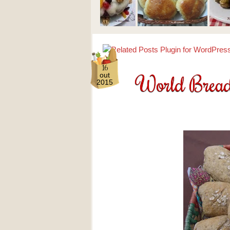
16
World Bread
out
2015