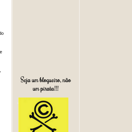
do
ue
,
Seja um blogueiro, não
um pirata!!!