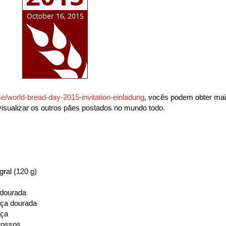
e/world-bread-day-2015-invitation-einladung
, vocês podem obter ma
visualizar os outros pães postados no mundo todo.
egral (120 g)
 dourada
aça dourada
aça
grossos