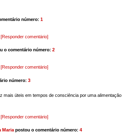
omentário número:
1
5
[Responder comentário]
u o comentário número:
2
5
[Responder comentário]
ário número:
3
ez mais úteis em tempos de consciência por uma alimentação
5
[Responder comentário]
a Maria
postou o comentário número:
4