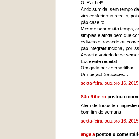
Oi Rachel!!!
Ando sumida, sem tempo de c
vim conferir sua receita, po
pão caseiro.
Mesmo sem muito tempo, ach
simples e ainda bem que con
estivesse trocando ou conv
pão integral/funcional, por i
Adorei a variedade de seme
Excelente receita!
Obrigada por compartilhar!
Um beijão! Saudades...
sexta-feira, outubro 16, 201
São Ribeiro
postou o come
Além de lindos tem ingredi
bom fim de semana
sexta-feira, outubro 16, 201
angela
postou o comentár