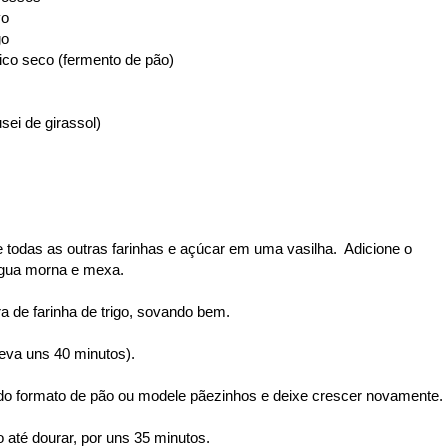
vo
go
gico seco (fermento de pão)
sei de girassol)
 e todas as outras farinhas e açúcar em uma vasilha. Adicione o
 água morna e mexa.
a de farinha de trigo, sovando bem.
leva uns 40 minutos).
do formato de pão ou modele pãezinhos e deixe crescer novamente.
 até dourar, por uns 35 minutos.