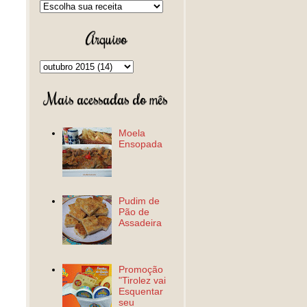
Arquivo
Mais acessadas do mês
Moela
Ensopada
Pudim de
Pão de
Assadeira
Promoção
"Tirolez vai
Esquentar
seu