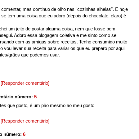
omentar, mas continuo de olho nas "cozinhas alheias". E hoje
is se tem uma coisa que eu adoro (depois do chocolate, claro) é
ei um jeito de postar alguma coisa, nem que fosse bem
segui. Adoro essa blogagem coletiva e me sinto como se
ersando com as amigas sobre receitas. Tenho consumido muito
sso vou levar sua receita para variar os que eu preparo por aqui.
ntes/grãos que podemos usar.
5
[Responder comentário]
ntário número:
5
entes que gosto, é um pão mesmo ao meu gosto
5
[Responder comentário]
io número:
6