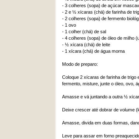
- 3 colheres (sopa) de açúcar masca
- 2 e ½ xícaras (chá) de farinha de tri
- 2 colheres (sopa) de fermento bioló
- 1 ovo
- 1 colher (chá) de sal
- 4 colheres (sopa) de óleo de milho (u
- ½ xícara (chá) de leite
- 1 xícara (chá) de água morna
Modo de preparo:
Coloque 2 xícaras de farinha de trigo
fermento, misture, junte o óleo, ovo,
Amasse e vá juntando a outra ½ xícar
Deixe crescer até dobrar de volume (
Amasse, divida em duas formas, dan
Leve para assar em forno preaquecido