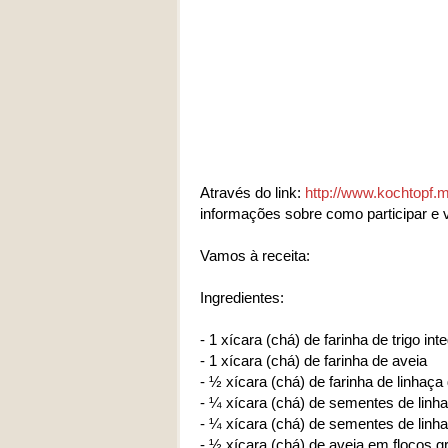
Através do link:
http://www.kochtopf.m
informações sobre como participar e 
Vamos à receita:
Ingredientes:
- 1 xícara (chá) de farinha de trigo int
- 1 xícara (chá) de farinha de aveia
- ½ xícara (chá) de farinha de linhaça
- ¼ xícara (chá) de sementes de linh
- ¼ xícara (chá) de sementes de linh
- ½ xícara (chá) de aveia em flocos 