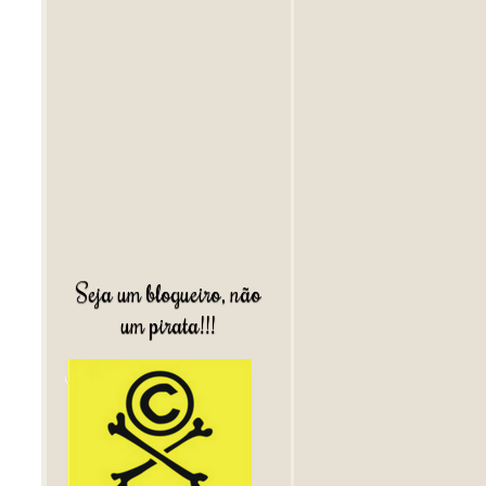
Seja um blogueiro, não
um pirata!!!