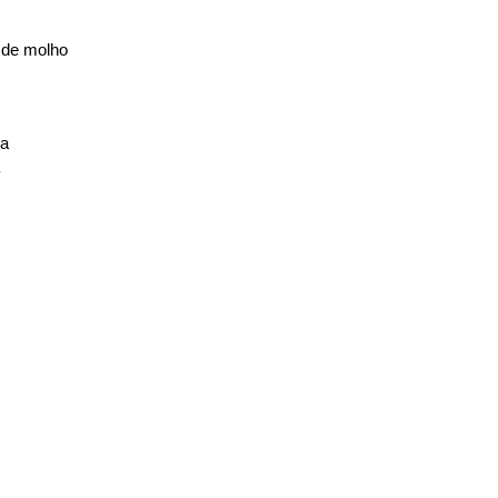
o de molho
da