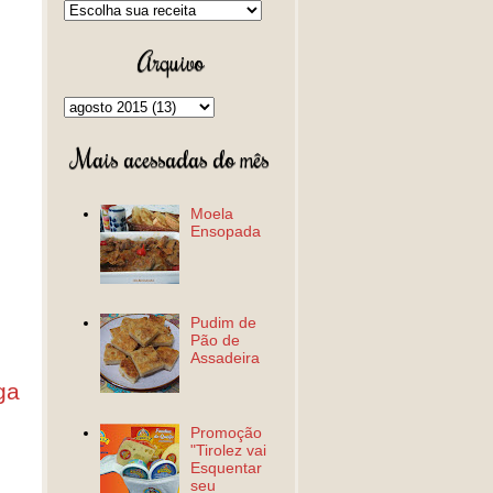
Arquivo
Mais acessadas do mês
Moela
Ensopada
Pudim de
Pão de
Assadeira
ga
Promoção
"Tirolez vai
Esquentar
seu