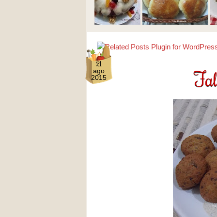
21
Fal
ago
2015