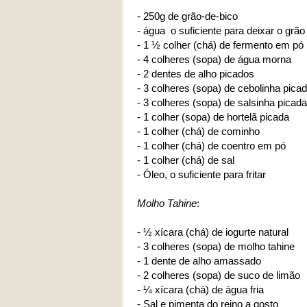
- 250g de grão-de-bico
- água o suficiente para deixar o grã
- 1 ½ colher (chá) de fermento em pó
- 4 colheres (sopa) de água morna
- 2 dentes de alho picados
- 3 colheres (sopa) de cebolinha pica
- 3 colheres (sopa) de salsinha picada
- 1 colher (sopa) de hortelã picada
- 1 colher (chá) de cominho
- 1 colher (chá) de coentro em pó
- 1 colher (chá) de sal
- Óleo, o suficiente para fritar
Molho Tahine
:
- ½ xícara (chá) de iogurte natural
- 3 colheres (sopa) de molho tahine
- 1 dente de alho amassado
- 2 colheres (sopa) de suco de limão
- ¼ xícara (chá) de água fria
- Sal e pimenta do reino a gosto