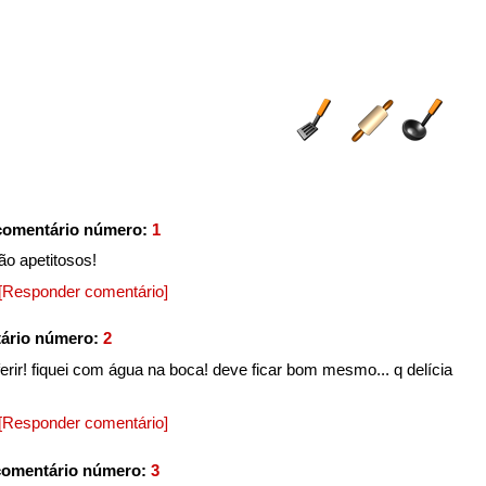
comentário número:
1
ão apetitosos!
[Responder comentário]
tário número:
2
nferir! fiquei com água na boca! deve ficar bom mesmo... q delícia
[Responder comentário]
comentário número:
3