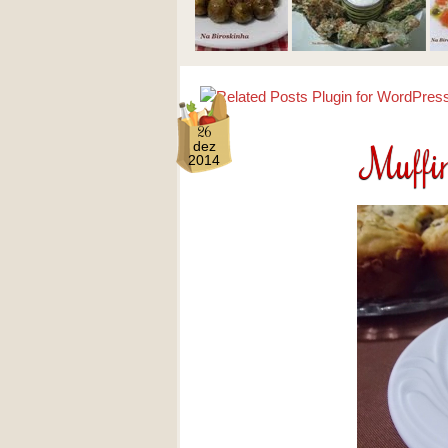
26
Muffi
dez
2014