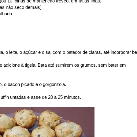
(ou 10 folhas de manjericão fresco, em fatias finas)
(mas não seco demais)
alhado
ua, o leite, o açúcar e o sal com o batedor de claras, até incorporar b
, e adicione à tigela. Bata até sumirem os grumos, sem bater em
, o bacon picado e o gorgonzola.
ffin untadas e asse de 20 a 25 minutos.