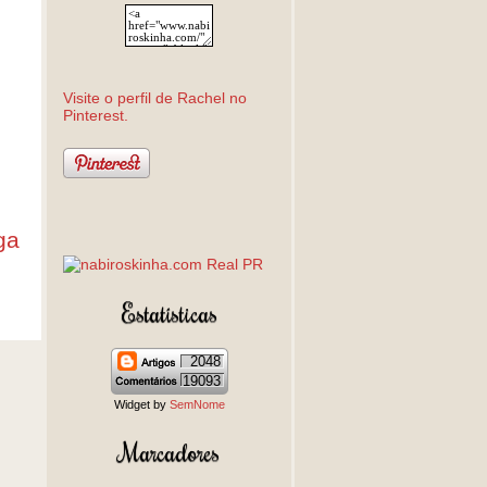
Visite o perfil de Rachel no
Pinterest.
ga
Estatísticas
2048
19093
Widget by
SemNome
Marcadores