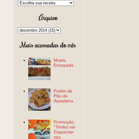
Arquivo
Mais acessadas do mês
Moela
Ensopada
Pudim de
Pão de
Assadeira
Promoção
"Tirolez vai
Esquentar
seu