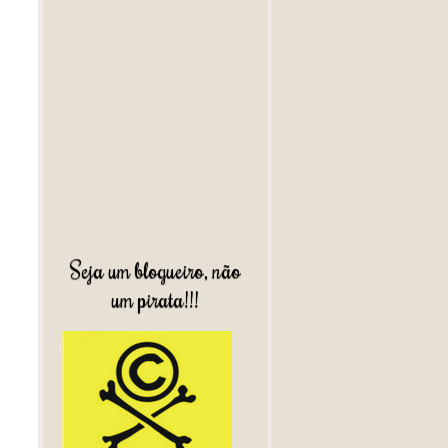
Seja um blogueiro, não
um pirata!!!