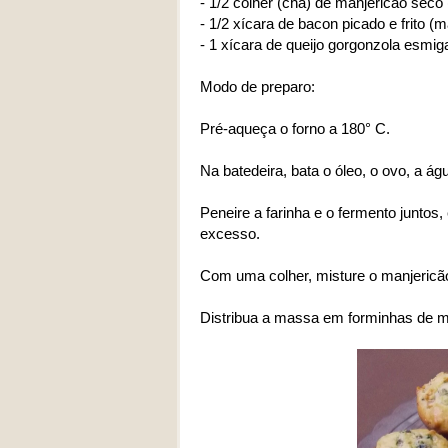
- 1/2 colher (chá) de manjericão seco 
- 1/2 xícara de bacon picado e frito 
- 1 xícara de queijo gorgonzola esmig
Modo de preparo:
Pré-aqueça o forno a 180° C.
Na batedeira, bata o óleo, o ovo, a ág
Peneire a farinha e o fermento juntos
excesso.
Com uma colher, misture o manjericão
Distribua a massa em forminhas de mu