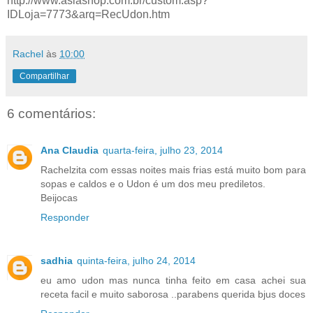
http://www.asiashop.com.br/custom.asp?
IDLoja=7773&arq=RecUdon.htm
Rachel
às
10:00
Compartilhar
6 comentários:
Ana Claudia
quarta-feira, julho 23, 2014
Rachelzita com essas noites mais frias está muito bom para
sopas e caldos e o Udon é um dos meu prediletos.
Beijocas
Responder
sadhia
quinta-feira, julho 24, 2014
eu amo udon mas nunca tinha feito em casa achei sua
receta facil e muito saborosa ..parabens querida bjus doces