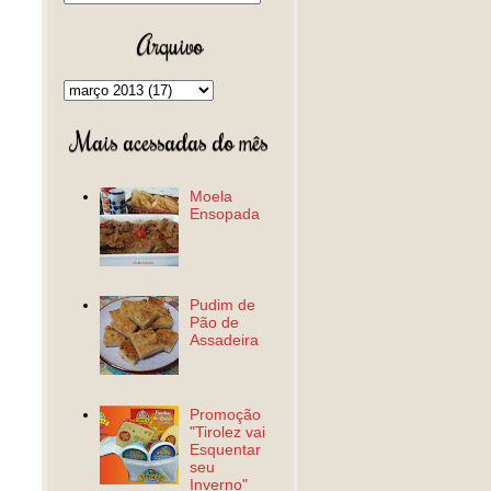
Arquivo
Mais acessadas do mês
Moela
Ensopada
Pudim de
Pão de
Assadeira
Promoção
"Tirolez vai
Esquentar
seu
Inverno"