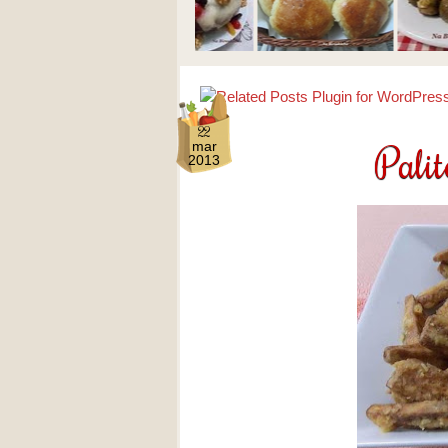
22
Palit
mar
2013