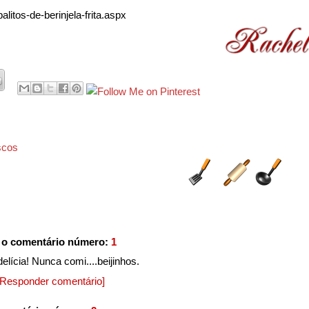
alitos-de-berinjela-frita.aspx
scos
 o comentário número:
1
ícia! Nunca comi....beijinhos.
[Responder comentário]