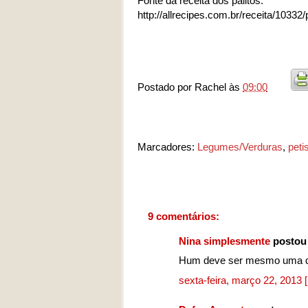
Fonte da receita dos palitos:
http://allrecipes.com.br/receita/10332/p
Postado por
Rachel
às
09:00
Marcadores:
Legumes/Verduras
,
peti
9 comentários:
Nina simplesmente
postou
Hum deve ser mesmo uma del
sexta-feira, março 22, 2013