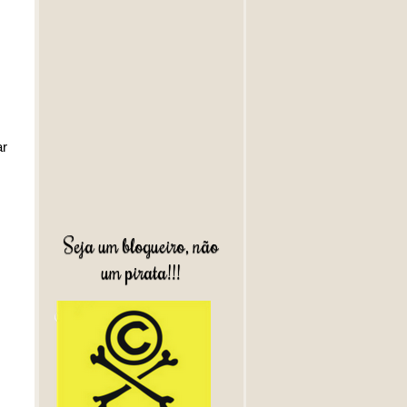
ar
Seja um blogueiro, não
um pirata!!!