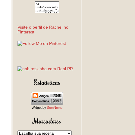
Visite o perfil de Rachel no
Pinterest.
Estatísticas
2049
19093
Widget by
SemNome
Marcadores