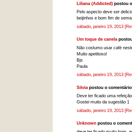
Liliana (Addicted)
postou o
Pelo aspecto deve ser delicio
beijinhos e bom fim de sem
sábado, janeiro 19, 2013
[Re
Um toque de canela
postou
Não costumo usar café neste
Muito apetitoso!
Bjs
Paula
sábado, janeiro 19, 2013
[Re
Silvia
postou o comentári
Deve ter ficado uma refeição
Gostei muito da sugestão 1
sábado, janeiro 19, 2013
[Re
Unknown
postou o coment
deve ter ficado muito bom, ad