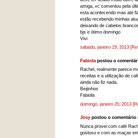
amiga, vc comentou pela últi
esta acontecendo mas ate f
estão recebendo minhas atua
deixando de cabelos branco
bjs e ótimo domingo
Vivi
sábado, janeiro 19, 2013
[Re
Fabiola
postou o comentár
Rachel, realmente parece mu
receitas e a utilização de ca
ainda não fiz nada.
Beijinhos
Fabiola
domingo, janeiro 20, 2013
[R
Josy
postou o comentário
Nunca provei com café Rachel
gostoso e com as maças entã