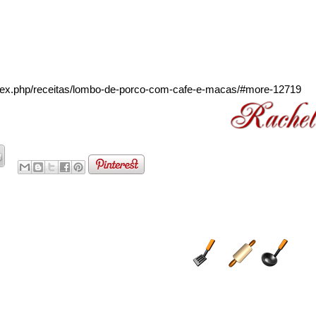
ndex.php/receitas/lombo-de-porco-com-cafe-e-macas/#more-12719