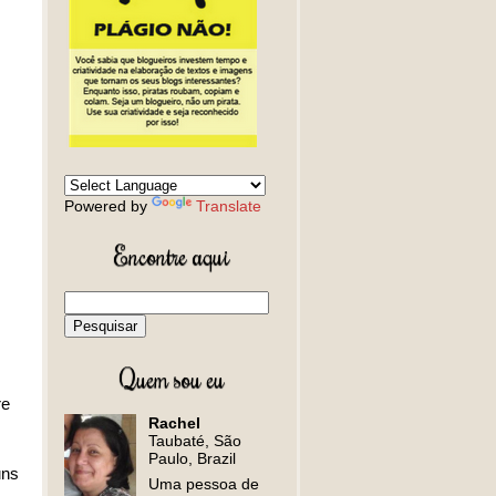
Powered by
Translate
Encontre aqui
Quem sou eu
re
Rachel
Taubaté, São
Paulo, Brazil
uns
Uma pessoa de