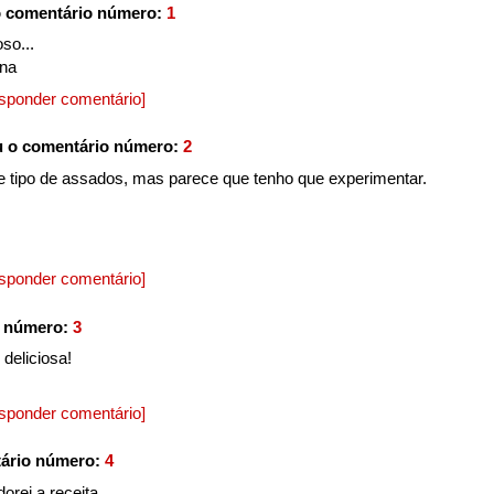
 comentário número:
1
so...
ana
sponder comentário]
 o comentário número:
2
 tipo de assados, mas parece que tenho que experimentar.
sponder comentário]
o número:
3
 deliciosa!
sponder comentário]
ário número:
4
orei a receita