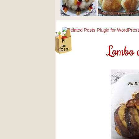
19
Lombo 
jan
2013