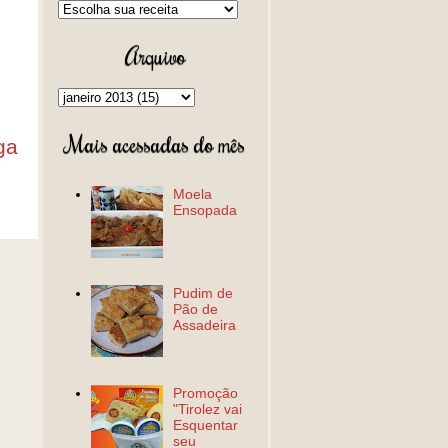
Arquivo
Mais acessadas do mês
ga
Moela
Ensopada
Pudim de
Pão de
Assadeira
Promoção
"Tirolez vai
Esquentar
seu