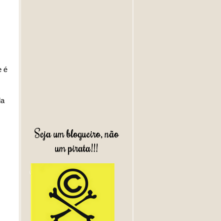
e é
da
Seja um blogueiro, não
um pirata!!!