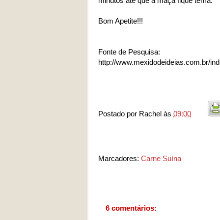
minutos até que a maçã fique tenra.
Bom Apetite!!!
Fonte de Pesquisa:
http://www.mexidodeideias.com.br/i
Postado por
Rachel
às
09:00
Marcadores:
Carne Suína
6 comentários: