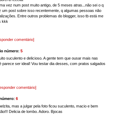
ma vez num post muito antigo, de 5 meses atras...não sei o q
iz um post sobre isso recentemente, q algumas pessoas não
lizações. Entre outros problemas do blogger, isso tb está me
s kkk
sponder comentário]
io número:
5
ito suculento e delicioso. A gente tem que ousar mais nas
fé parece ser ideal! Vou testar dia desses, com pratos salgados
esponder comentário]
 número:
6
zita, mas a julgar pela foto ficou suculento, macio e bem
o!!! Delicia de lombo. Adoro. Bjocas