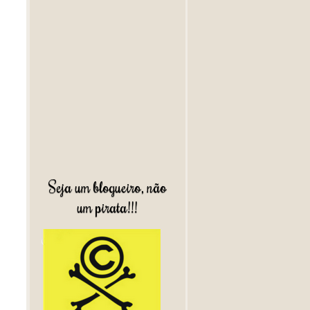
Seja um blogueiro, não
um pirata!!!