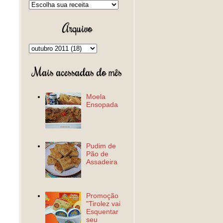
Arquivo
Mais acessadas do mês
Moela
Ensopada
Pudim de
Pão de
Assadeira
Promoção
"Tirolez vai
Esquentar
seu