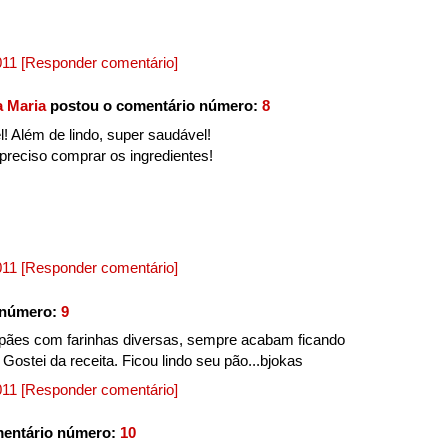
2011
[Responder comentário]
a Maria
postou o comentário número:
8
l! Além de lindo, super saudável!
 preciso comprar os ingredientes!
2011
[Responder comentário]
 número:
9
 pães com farinhas diversas, sempre acabam ficando
Gostei da receita. Ficou lindo seu pão...bjokas
2011
[Responder comentário]
entário número:
10