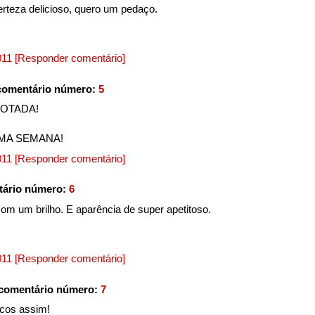
certeza delicioso, quero um pedaço.
2011
[Responder comentário]
comentário número:
5
NOTADA!
IMA SEMANA!
2011
[Responder comentário]
tário número:
6
com um brilho. E aparência de super apetitoso.
2011
[Responder comentário]
comentário número:
7
icos assim!