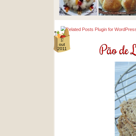
17
Pão de L
out
2011