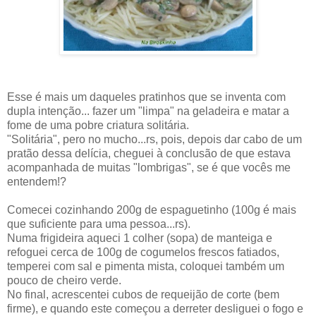
Esse é mais um daqueles pratinhos que se inventa com
dupla intenção... fazer um "limpa" na geladeira e matar a
fome de uma pobre criatura solitária.
"Solitária", pero no mucho...rs, pois, depois dar cabo de um
pratão dessa delícia, cheguei à conclusão de que estava
acompanhada de muitas "lombrigas", se é que vocês me
entendem!?
Comecei cozinhando 200g de espaguetinho (100g é mais
que suficiente para uma pessoa...rs).
Numa frigideira aqueci 1 colher (sopa) de manteiga e
refoguei cerca de 100g de cogumelos frescos fatiados,
temperei com sal e pimenta mista, coloquei também um
pouco de cheiro verde.
No final, acrescentei cubos de requeijão de corte (bem
firme), e quando este começou a derreter desliguei o fogo e