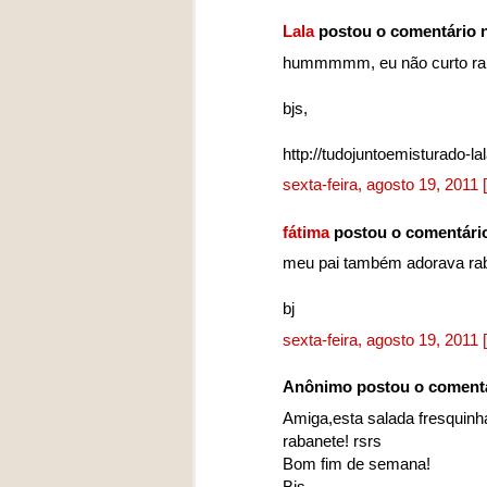
Lala
postou o comentário
hummmmm, eu não curto rab
bjs,
http://tudojuntoemisturado-l
sexta-feira, agosto 19, 2011
fátima
postou o comentári
meu pai também adorava rab
bj
sexta-feira, agosto 19, 2011
Anônimo postou o coment
Amiga,esta salada fresquinh
rabanete! rsrs
Bom fim de semana!
Bjs