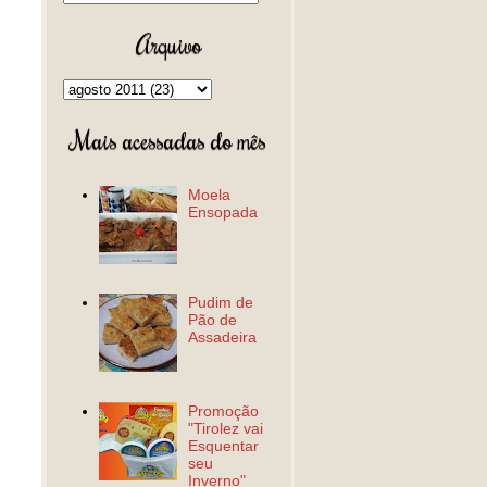
Arquivo
Mais acessadas do mês
Moela
Ensopada
Pudim de
Pão de
Assadeira
Promoção
"Tirolez vai
Esquentar
seu
Inverno"