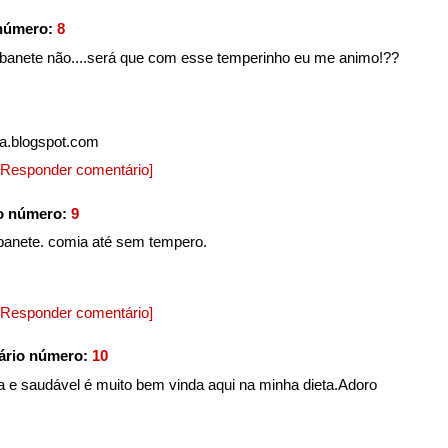
 número:
8
anete não....será que com esse temperinho eu me animo!??
ala.blogspot.com
[Responder comentário]
o número:
9
anete. comia até sem tempero.
[Responder comentário]
ário número:
10
a e saudável é muito bem vinda aqui na minha dieta.Adoro