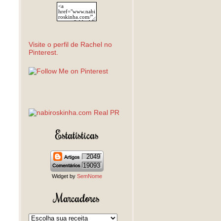
Visite o perfil de Rachel no
Pinterest.
Estatísticas
2049
19093
Widget by
SemNome
Marcadores