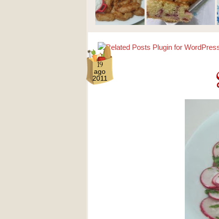
19
ago
2011