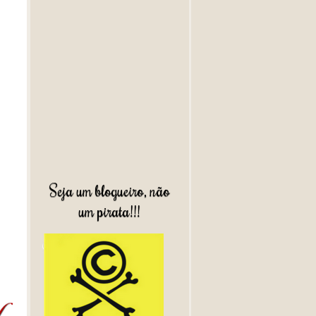
Seja um blogueiro, não
um pirata!!!