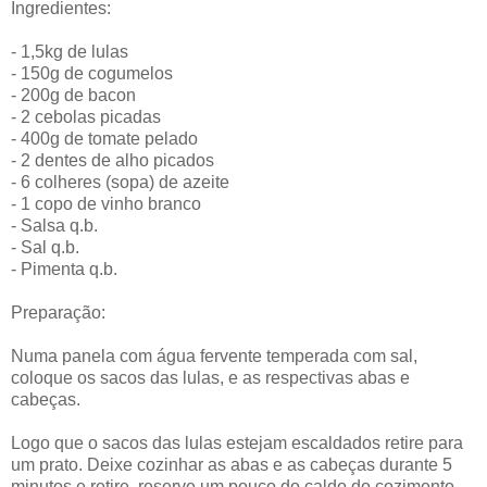
Ingredientes:
- 1,5kg de lulas
- 150g de cogumelos
- 200g de bacon
- 2 cebolas picadas
- 400g de tomate pelado
- 2 dentes de alho picados
- 6 colheres (sopa) de azeite
- 1 copo de vinho branco
- Salsa q.b.
- Sal q.b.
- Pimenta q.b.
Preparação:
Numa panela com água fervente temperada com sal,
coloque os sacos das lulas, e as respectivas abas e
cabeças.
Logo que o sacos das lulas estejam escaldados retire para
um prato. Deixe cozinhar as abas e as cabeças durante 5
minutos e retire, reserve um pouco do caldo do cozimento.