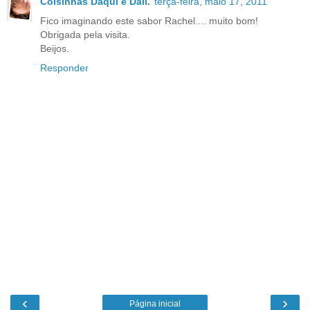
Coisinhas Daqui e Dali.
terça-feira, maio 17, 2011
Fico imaginando este sabor Rachel.... muito bom!
Obrigada pela visita.
Beijos.
Responder
‹
›
Página inicial