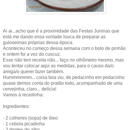
Ai ai...acho que é a proximidade das Festas Juninas que
está me dando essa vontade louca de preparar as
guloseimas próprias dessa época.
Aconteceu no começo dessa semana com o bolo de pinhão
e ontem foi a vez do cuscuz.
Esse não tem receita não... faço no olhômetro mesmo, mas
vou tentar colocar aqui as medidas, para o causo da/o
amiga/o querer fazer também.
Hummmmmm... coisa boa viu, de pedacinho em pedacinho
quase demos conta do pratão todo, acompanhado de uma
cervejinha, claro... delícia!
Vamos à receitinha:
Ingredientes:
- 2 colheres (sopa) de óleo
- 1 cebola picadinha
- 2 dentes de alho