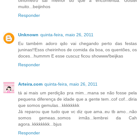
olhômetro sai melhor do que a encomenda. Gostei
muito...beijinhos
Responder
Unknown
quinta-feira, maio 26, 2011
Eu também adoro qdo vai chegando perto das festas
juninas!!Esss cheirinhos de comida da boa, os quentões, os
doces...hummm E esse cuscuz ficou showww!beijkas
Responder
Arteira.com
quinta-feira, maio 26, 2011
tá ai mais um perdição pra mim...mana se não fosse pela
pequena diferença de idade que a gente tem..cof cof...diria
que somos gemulas...kkkkkkkk
Já reparou que tudo que vc diz que ama..eu tb amo...não
somos gemeas..somos irmãs...lembrei da Cah
agora..kkkkkkkk...bjus
Responder