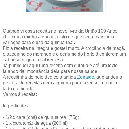
Quando vi essa receita no novo livro da União 100 Anos,
chamou a minha atenção o fato de que seria mais uma
variação para o uso da quinua real.
Fiz a receita na íntegra e gostei muito. A crocância da maçã,
o azedinho do morango e o perfume do hortelã conferem um
sabor sem igual à sobremesa.
Já publiquei aqui uma receita com quinua e até um texto
falando da importância dela para nossa saúde!
A receitinha de hoje dedico à amiga
Zenaide
, que andou à
procura de receitas com a quinua para fazer lá... do outro
lado do mundo!
Vamos à receita:
Ingredientes:
- 1/2 xícara (chá) de quinua real (75g)
- 1 xícara (chá) de água (200ml)
- 1 xícara (chá) de maça Fuji descascadas e cortada em