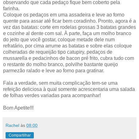
observando que cada pedaço fique bem coberto pela
farinha.
Coloque os pedaços em uma assadeira e leve ao forno
quente para assar até ficar bem coradinho. Pronto, agora é a
vez das batatas: corte em rodelas grossas 3 batatas grandes
e cozinhe al dente com sal. À parte, faça um molho branco
do jeito que você gostar, coloque metade dele num
refratário, por cima arrume as batatas e sobre elas coloque
colheradas de requeijão tipo catupiry, pedaços de
mussarella e pedacinhos de bacon pré frito, cubra tudo com
o restante do molho branco, polvilhe bastante queijo
parmezão ralado e leve ao forno para gratinar.
Fala a verdade, sem muita complicação tem-se uma
refeição deliciosa à qual somente acrescentaria uma salada
de folhas verdes variadas para acompanhar!
Bom Apetite!!!
Rachel
às
08:00
Compartilhar